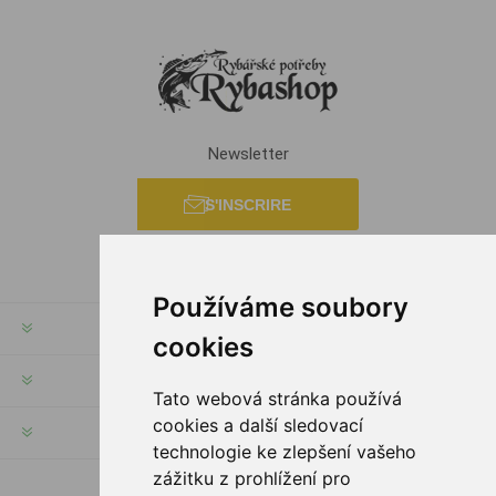
Newsletter
S'INSCRIRE
Používáme soubory
INFORMATION
cookies
MON COMPTE
Tato webová stránka používá
cookies a další sledovací
SERVICES
technologie ke zlepšení vašeho
zážitku z prohlížení pro