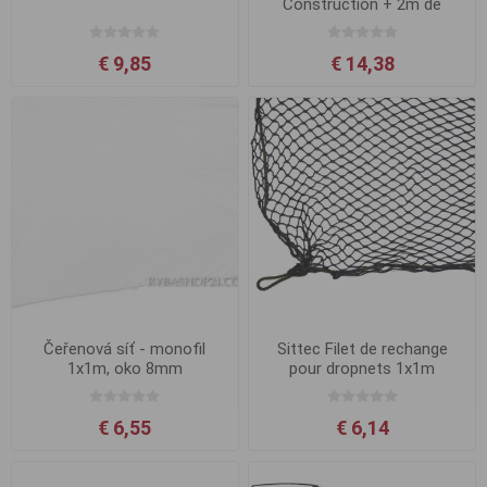
Construction + 2m de
corde tricotée
€ 9,85
€ 14,38
Čeřenová síť - monofil
Sittec Filet de rechange
1x1m, oko 8mm
pour dropnets 1x1m
€ 6,55
€ 6,14