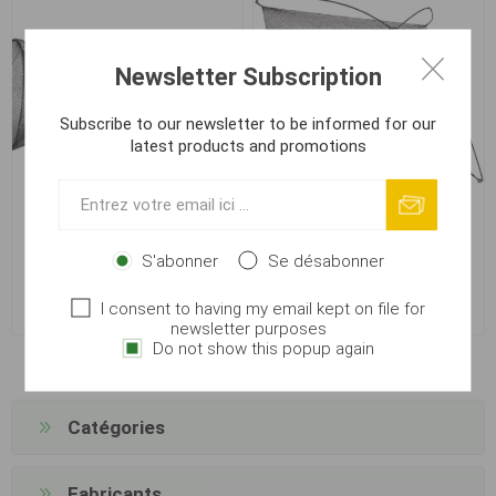
Newsletter Subscription
Subscribe to our newsletter to be informed for our
latest products and promotions
Carp Zoom Nasse à
Náhradní čeřenová síť 1x1m
Poissons - 40x80 cm
oka 5x5mm
S'abonner
Se désabonner
I consent to having my email kept on file for
€ 16,07
€ 4,08
newsletter purposes
Do not show this popup again
Catégories
Fabricants