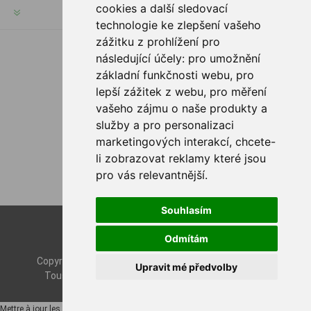
cookies a další sledovací
SERVICES
technologie ke zlepšení vašeho
zážitku z prohlížení pro
následující účely:
pro umožnění
SUIVEZ NOUS
základní funkčnosti webu
,
pro
lepší zážitek z webu
,
pro měření
vašeho zájmu o naše produkty a
služby a pro personalizaci
OPTIONS DE PAIEMENT
marketingových interakcí
,
chcete-
li zobrazovat reklamy které jsou
pro vás relevantnější
.
Souhlasím
Powered by
nopCommerce
Odmítám
Designed by
Nop-Templates.com
Copyright © 2026 Rybashop CZ. Tous droits réservés.
Upravit mé předvolby
Tous les prix sont TTC à l'exception de
l'expédition
Mettre à jour les préférences des cookies