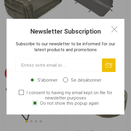
Newsletter Subscription
Avid Carp Revive Mat XL
Mikado Enclave Cradle Mat
Subscribe to our newsletter to be informed for our
latest products and promotions
€ 111,20
€ 86,48
€ 119,44
€ 94,72
-6%
-9%
S'abonner
Se désabonner
I consent to having my email kept on file for
newsletter purposes
Do not show this popup again