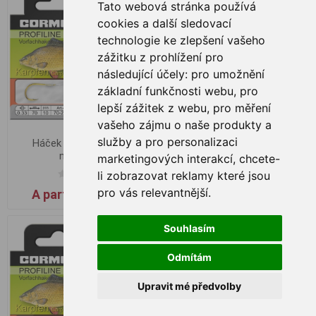
Tato webová stránka používá
cookies a další sledovací
technologie ke zlepšení vašeho
zážitku z prohlížení pro
následující účely:
pro umožnění
základní funkčnosti webu
,
pro
lepší zážitek z webu
,
pro měření
vašeho zájmu o naše produkty a
služby a pro personalizaci
Háček na kapry 210G
Háček na kapry 210G
navázaný
navázaný, vel.4 0,27mm
marketingových interakcí
,
chcete-
li zobrazovat reklamy které jsou
pro vás relevantnější
.
A partir de € 1,57
€ 1,57
Souhlasím
Odmítám
Upravit mé předvolby