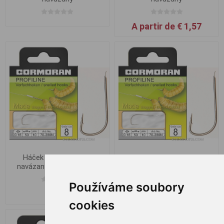
A partir de € 1,57
Háček na červy 280N
Háček na červy 280N
navázaný, vel.16 0,10mm
navázaný, vel.16 0,12mm
Používáme soubory
€ 1,57
€ 1,57
cookies