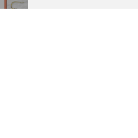
Háček na kapry 210G
Háček na kapry 211S
navázaný, vel.6 0,25mm
navázaný
€ 1,57
A partir de € 1,57
Háček na kapry 211S
Háček na úhoře 200B
navázaný, vel.8 0,25mm
navázaný