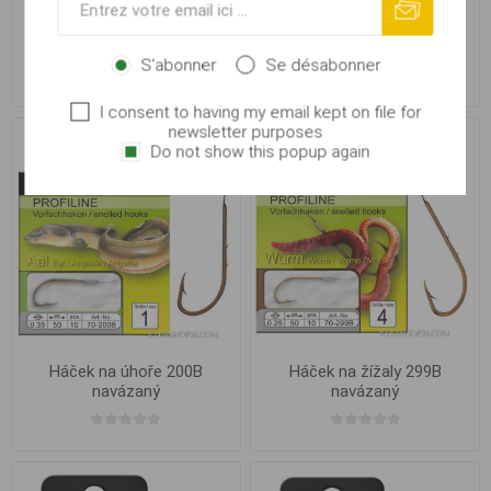
Háček na kapry 210G
Háček na kapry 211S
navázaný
navázaný
S'abonner
Se désabonner
A partir de € 1,57
A partir de € 1,57
I consent to having my email kept on file for
newsletter purposes
Do not show this popup again
Háček na úhoře 200B
Háček na žížaly 299B
navázaný
navázaný