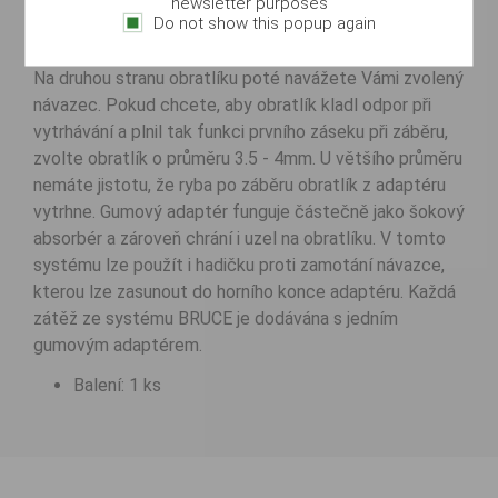
newsletter purposes
Do not show this popup again
adaptér pak můžete nasadit jednu z výměnných zátěží
systému BRUCE, které lze v průběhu lovu volně měnit.
Na druhou stranu obratlíku poté navážete Vámi zvolený
návazec. Pokud chcete, aby obratlík kladl odpor při
vytrhávání a plnil tak funkci prvního záseku při záběru,
zvolte obratlík o průměru 3.5 - 4mm. U většího průměru
nemáte jistotu, že ryba po záběru obratlík z adaptéru
vytrhne. Gumový adaptér funguje částečně jako šokový
absorbér a zároveň chrání i uzel na obratlíku. V tomto
systému lze použít i hadičku proti zamotání návazce,
kterou lze zasunout do horního konce adaptéru. Každá
zátěž ze systému BRUCE je dodávána s jedním
gumovým adaptérem.
Balení: 1 ks