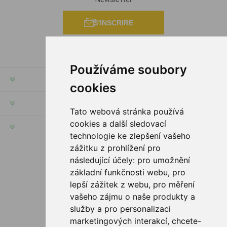
S'INSCRIRE
Používáme soubory
INFORMATION
cookies
MON COMPTE
Tato webová stránka používá
cookies a další sledovací
SERVICES
technologie ke zlepšení vašeho
zážitku z prohlížení pro
následující účely:
pro umožnění
SUIVEZ NOUS
základní funkčnosti webu
,
pro
lepší zážitek z webu
,
pro měření
vašeho zájmu o naše produkty a
služby a pro personalizaci
OPTIONS DE PAIEMENT
marketingových interakcí
,
chcete-