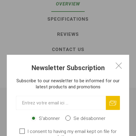
OVERVIEW
SPECIFICATIONS
REVIEWS
CONTACT US
ATTACHMENTS
Newsletter Subscription
MANUEL DE SÉCURITÉ
Subscribe to our newsletter to be informed for our
latest products and promotions
Systém BRUCE umožňuje bez nutnosti převazování
měnit nejen gramáž, ale i tvar zátěže. Při navazováni si
S'abonner
Se désabonner
na vlasec navlečete gumový adaptér, pod který pak
navážete válečkový obratlík pokud možno perforovaný
I consent to having my email kept on file for
o průměru 3 až 4 mm, který má funkci zarážky. Na