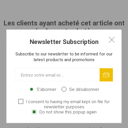
Les clients ayant acheté cet article ont
également acheté :
Newsletter Subscription
Subscribe to our newsletter to be informed for our
latest products and promotions
S'abonner
Se désabonner
I consent to having my email kept on file for
newsletter purposes
Feederové krmítko hranaté
Feederové krmítko hranaté
Do not show this popup again
s obratlíkem, 40g
s obratlíkem, 20g