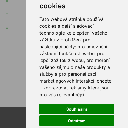
INFORMATION
cookies
MON COMPTE
Tato webová stránka používá
cookies a další sledovací
SERVICES
technologie ke zlepšení vašeho
zážitku z prohlížení pro
následující účely:
pro umožnění
SUIVEZ NOUS
základní funkčnosti webu
,
pro
lepší zážitek z webu
,
pro měření
vašeho zájmu o naše produkty a
služby a pro personalizaci
OPTIONS DE PAIEMENT
marketingových interakcí
,
chcete-
li zobrazovat reklamy které jsou
pro vás relevantnější
.
Souhlasím
Powered by
nopCommerce
Odmítám
Designed by
Nop-Templates.com