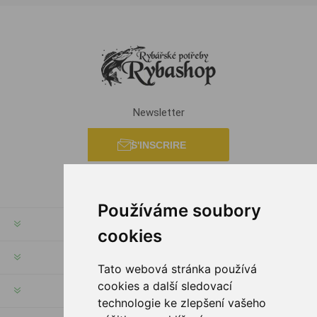
Newsletter
S'INSCRIRE
Používáme soubory
INFORMATION
cookies
MON COMPTE
Tato webová stránka používá
cookies a další sledovací
SERVICES
technologie ke zlepšení vašeho