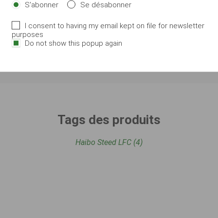
S'abonner
Se désabonner
duct ?
ié idéal du feeder et du spinning léger. Si vous cherchez un mou
I consent to having my email kept on file for newsletter
purposes
nche avec une souplesse absolue, le Haibo STEED est fait pro v
Do not show this popup again
le de supporter la traction de gros leurres ou du courant. Une va
Tags des produits
Haibo Steed LFC
(4)