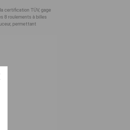
a certification TÜV, gage
s 8 roulements à billes
douceur, permettant