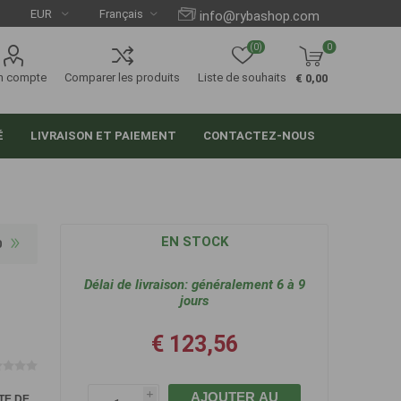
info@rybashop.com
(0)
0
n compte
Comparer les produits
Liste de souhaits
€ 0,00
É
LIVRAISON ET PAIEMENT
CONTACTEZ-NOUS
EN STOCK
0
Délai de livraison:
généralement 6 à 9
jours
€ 123,56
AJOUTER AU
i
TE DE