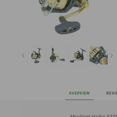
OVERVIEW
REVI
Moulinet Haibo STE