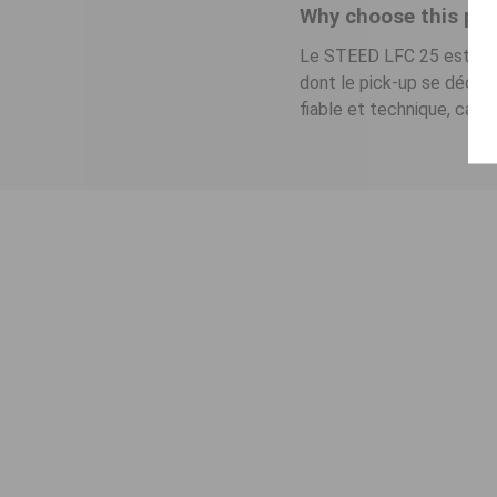
Why choose this pro
Le STEED LFC 25 est l'all
dont le pick-up se décle
fiable et technique, capab