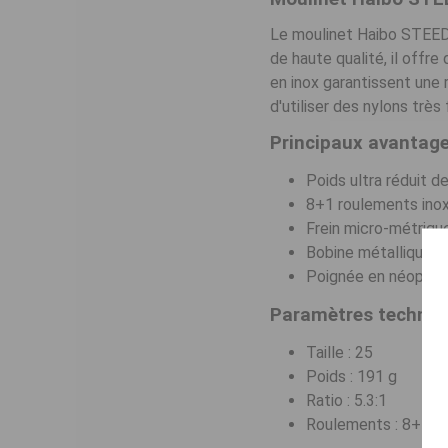
Le moulinet Haibo STEED 
de haute qualité, il off
en inox garantissent une 
d'utiliser des nylons très
Principaux avantag
Poids ultra réduit d
8+1 roulements inox 
Frein micro-métriqu
Bobine métallique a
Poignée en néoprène
Paramètres techniq
Taille : 25
Poids : 191 g
Ratio : 5.3:1
Roulements : 8+1 in