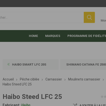
Mo
HOME
MARQUES
PROGRAMME DE FIDÉLIT
HAIBO SMART LFC 20S
SHIMANO CATANA FE 250
Accueil
Pêche ciblée
Carnassier
Moulinets carnassier
Haibo Steed LFC 25
Haibo Steed LFC 25
Fabricant:
Haibo
AJOUTER À LA LIS