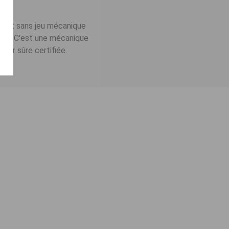
linet sans jeu mécanique
ous. C'est une mécanique
leur sûre certifiée.