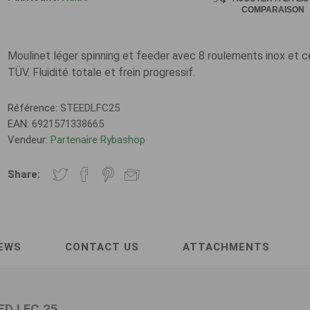
COMPARAISON
Moulinet léger spinning et feeder avec 8 roulements inox et ce
TÜV. Fluidité totale et frein progressif.
Référence:
STEEDLFC25
EAN:
6921571338665
Vendeur:
Partenaire Rybashop
Share:
EWS
CONTACT US
ATTACHMENTS
ED LFC 25