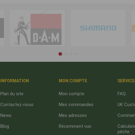
INFORMATION
MON COMPTE
SERVICE
Plan du site
Mon compte
FAQ
Contactez-nous
Mes commandes
UK Cust
News
Mes adresses
Comment
Blog
Récemment vus
Calculate
pêche