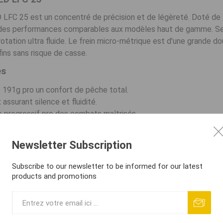
LFC 25 est un concentré de précision et de légèreté. Doté de l
re des performances comparables aux modèles haut de gamme. Se
rotation ultra fluide. Le frein micro-métrique est d'une grande 
 fins sans risque de casse.
es
e 191g pro un confort de pêche total.
assurant silence et fluidité.
e progressif pro des combats maîtrisés.
jourée à grande contenance.
 pro un grip agréable par tous les temps.
Newsletter Subscription
ues
Subscribe to our newsletter to be informed for our latest
products and promotions
ox