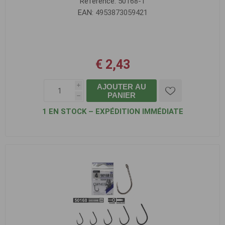
Référence:
50168-1
EAN:
4953873059421
€ 2,43
AJOUTER AU
i
PANIER
h
1 EN STOCK – EXPÉDITION IMMÉDIATE