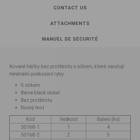
CONTACT US
ATTACHMENTS
MANUEL DE SÉCURITÉ
Kované háčky bez protihrotu s očkem, které zaručují
minimální poškození ryby.
S očkem
Barva black nickel
Bez protihrotu
Rovný hrot
Kód
Velikost
Balení (ks)
50168-1
1
4
50168-2
2
5