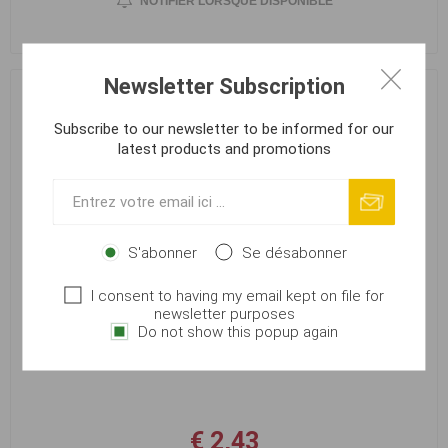
NOTIFIER LORSQUE DISPONIBLE
Newsletter Subscription
Subscribe to our newsletter to be informed for our
latest products and promotions
S'abonner
Se désabonner
Owner 50168 Iseama-BL, vel.6
I consent to having my email kept on file for
newsletter purposes
Référence:
50168-6
Do not show this popup again
EAN:
4953873059391
€ 2,43