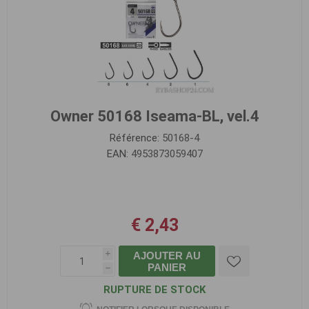
Owner 50168 Iseama-BL, vel.4
Référence:
50168-4
EAN:
4953873059407
€ 2,43
AJOUTER AU
i
PANIER
h
RUPTURE DE STOCK