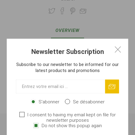
OVERVIEW
REVIEWS
Newsletter Subscription
CONTACT US
Subscribe to our newsletter to be informed for our
latest products and promotions
ATTACHMENTS
MANUEL DE SÉCURITÉ
S'abonner
Se désabonner
FABRICANT
I consent to having my email kept on file for
newsletter purposes
Do not show this popup again
Coulisseau Feeder Link – 40 mm (2 pcs)