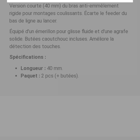
Version courte (40 mm) du bras anti-emmêlement
rigide pour montages coulissants. Écarte le feeder du
bas de ligne au lancer.
Équipé d'un émerillon pour glisse fluide et d'une agrafe
solide. Butées caoutchouc incluses. Améliore la
détection des touches.
Spécifications :
Longueur :
40 mm.
Paquet :
2 pcs (+ butées).