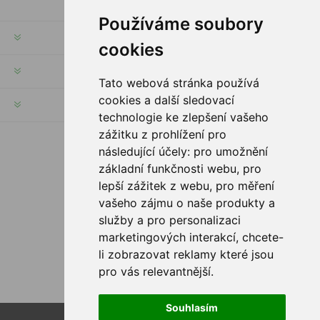
Používáme soubory
INFORMATION
cookies
MON COMPTE
Tato webová stránka používá
cookies a další sledovací
SERVICES
technologie ke zlepšení vašeho
zážitku z prohlížení pro
následující účely:
pro umožnění
SUIVEZ NOUS
základní funkčnosti webu
,
pro
lepší zážitek z webu
,
pro měření
vašeho zájmu o naše produkty a
služby a pro personalizaci
OPTIONS DE PAIEMENT
marketingových interakcí
,
chcete-
li zobrazovat reklamy které jsou
pro vás relevantnější
.
Souhlasím