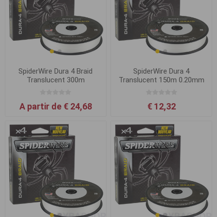
SpiderWire Dura 4 Braid
SpiderWire Dura 4
Translucent 300m
Translucent 150m 0.20mm
17.0kg
A partir de € 24,68
€ 12,32