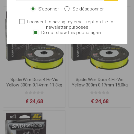
€ 24,68
€ 24,68
S'abonner
Se désabonner
I consent to having my email kept on file for
newsletter purposes
Do not show this popup again
SpiderWire Dura 4 Hi-Vis
SpiderWire Dura 4 Hi-Vis
Yellow 300m 0.14mm 11.8kg
Yellow 300m 0.17mm 15.0kg
€ 24,68
€ 24,68