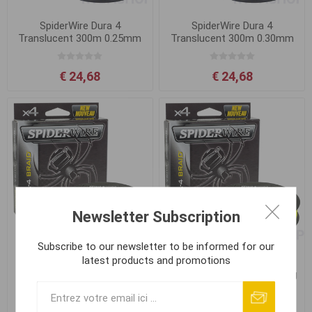
SpiderWire Dura 4
SpiderWire Dura 4
Translucent 300m 0.25mm
Translucent 300m 0.30mm
23.2kg
29.0kg
€ 24,68
€ 24,68
Newsletter Subscription
Subscribe to our newsletter to be informed for our
latest products and promotions
SpiderWire Dura 4 Hi-Vis
SpiderWire Dura 4 Hi-Vis
Yellow 300m 0.10mm 9.1kg
Yellow 300m 0.12mm 10.5kg