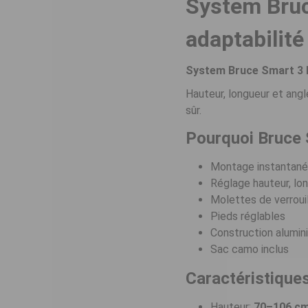
System Bruc
adaptabilit
System Bruce Smart 3
Hauteur, longueur et angl
sûr.
Pourquoi Bruce
Montage instantan
Réglage hauteur, lo
Molettes de verroui
Pieds réglables
Construction alumin
Sac camo inclus
Caractéristique
Hauteur:
70–106 c