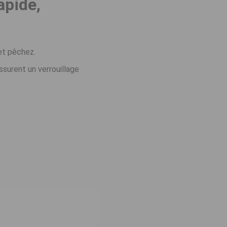
apide,
et pêchez.
surent un verrouillage