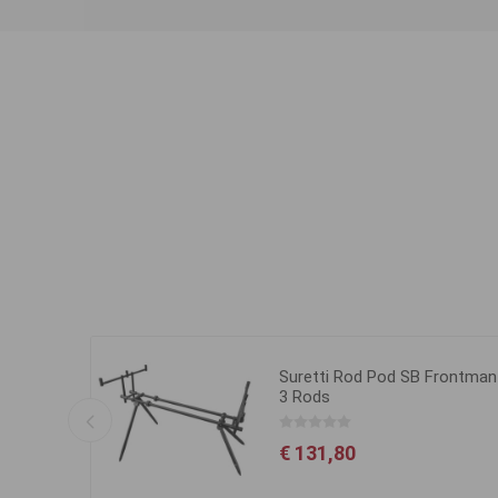
Clip
Suretti Rod Pod SB Frontman
3 Rods
€ 131,80