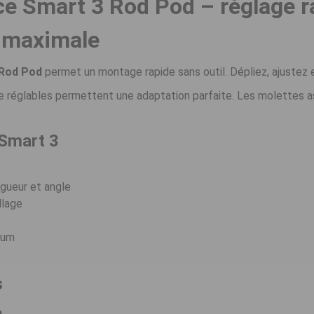
e Smart 3 Rod Pod – réglage r
é maximale
 Rod Pod
permet un montage rapide sans outil. Dépliez, ajustez 
e réglables permettent une adaptation parfaite. Les molettes as
 Smart 3
é
ngueur et angle
llage
ium
s
m