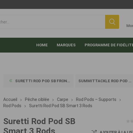
Mo
HOME
MARQUES
PROGRAMME DE FIDÉLIT
SURETTI ROD POD SB FRONTMAN...
SUMMITTACKLE ROD POD COLOSS...
Accueil
Pêche ciblée
Carpe
Rod Pods – Supports
Rod Pods
Suretti Rod Pod SB Smart 3 Rods
Suretti Rod Pod SB
Smart 3 Rods
AJOUTER À LA LIS