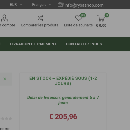
info@rybashop.com
(0)
0
n compte
Comparer les produits
Liste de souhaits
€ 0,00
É
LIVRAISON ET PAIEMENT
CONTACTEZ-NOUS
EN STOCK – EXPÉDIÉ SOUS (1-2
JOURS)
Délai de livraison:
généralement 5 à 7
jours
€ 205,96
TE DE