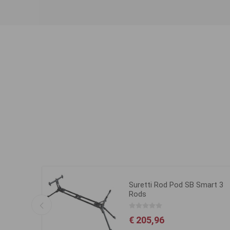
 červený
Suretti Rod Pod SB Smart 3
Rods
€ 205,96