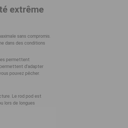
ité extrême
 maximale sans compromis.
ême dans des conditions
bles permettent
es permettent d’adapter
 vous pouvez pêcher.
cture. Le rod pod est
ou lors de longues