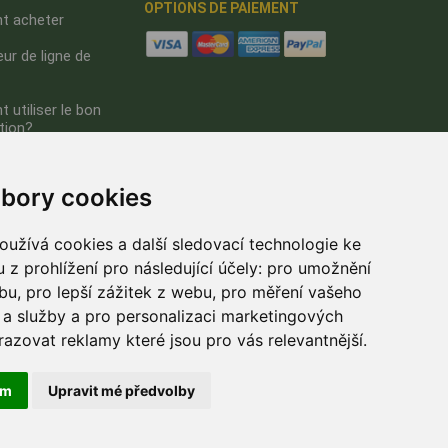
OPTIONS DE PAIEMENT
 acheter
ur de ligne de
utiliser le bon
tion?
s de nous
bory cookies
nfo
ialité
užívá cookies a další sledovací technologie ke
 z prohlížení pro následující účely:
pro umožnění
ebu
,
pro lepší zážitek z webu
,
pro měření vašeho
a služby a pro personalizaci marketingových
razovat reklamy které jsou pro vás relevantnější
.
ám
Upravit mé předvolby
Tous les prix sont TTC à l'exception de
l'expédition