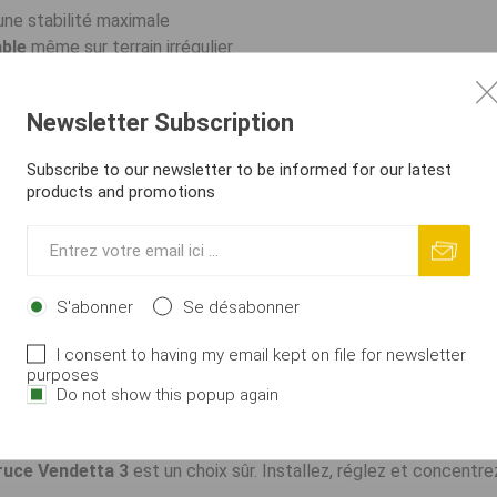
une stabilité maximale
able
même sur terrain irrégulier
inium robuste
pour une longue durée de vie
ur s’adapter rapidement au terrain
Newsletter Subscription
r réglables
pour toutes les situations
rembourré
inclus
Subscribe to our newsletter to be informed for our latest
products and promotions
s techniques
33–65 cm
cm
 cm
S'abonner
Se désabonner
rt:
75 × 23 × 7 cm
I consent to having my email kept on file for newsletter
purposes
Do not show this popup again
r laquelle compter
d qui maintient vos cannes fermement, reste parfaitement stabl
ruce Vendetta 3
est un choix sûr. Installez, réglez et concentre