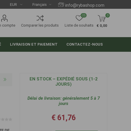
info@rybashop.com
(0)
0
n compte
Comparer les produits
Liste de souhaits
€ 0,00
É
LIVRAISON ET PAIEMENT
CONTACTEZ-NOUS
EN STOCK – EXPÉDIÉ SOUS (1-2
JOURS)
Délai de livraison:
généralement 5 à 7
jours
€ 61,76
TE DE