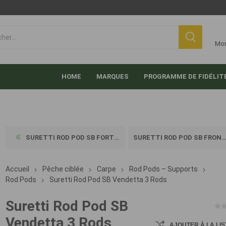
Mo
HOME
MARQUES
PROGRAMME DE FIDÉLIT
SURETTI ROD POD SB FORTRESS...
SURETTI ROD POD SB FRONTMAN...
Accueil
Pêche ciblée
Carpe
Rod Pods – Supports
Rod Pods
Suretti Rod Pod SB Vendetta 3 Rods
Suretti Rod Pod SB
Vendetta 3 Rods
AJOUTER À LA LIS