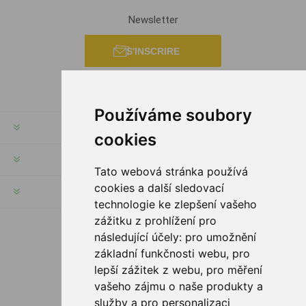
Newsletter
S'INSCRIRE
Používáme soubory
INFORMATION
cookies
MON COMPTE
Tato webová stránka používá
cookies a další sledovací
SERVICES
technologie ke zlepšení vašeho
zážitku z prohlížení pro
následující účely:
pro umožnění
SUIVEZ NOUS
základní funkčnosti webu
,
pro
lepší zážitek z webu
,
pro měření
vašeho zájmu o naše produkty a
služby a pro personalizaci