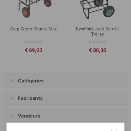
Carp Zoom Chariot Max
Rybářský vozík Suretti
Trolley
€ 69,63
€ 80,30
Catégories
Fabricants
Vendeurs