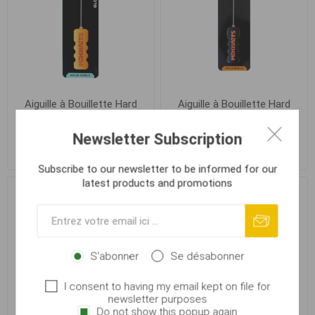
Aiguille à Bouillette Hard
Aiguille à Bouillette Hard
GLOW Orange à Clapet
Orange à Clapet
Lumineuse
Newsletter Subscription
€ 6,18
€ 4,08
Subscribe to our newsletter to be informed for our
latest products and promotions
S'abonner
Se désabonner
I consent to having my email kept on file for
newsletter purposes
Do not show this popup again