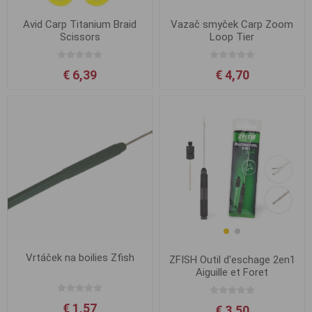
Avid Carp Titanium Braid
Vazač smyček Carp Zoom
Scissors
Loop Tier
€ 6,39
€ 4,70
Vrtáček na boilies Zfish
ZFISH Outil d'eschage 2en1
Aiguille et Foret
€ 1,57
€ 3,50