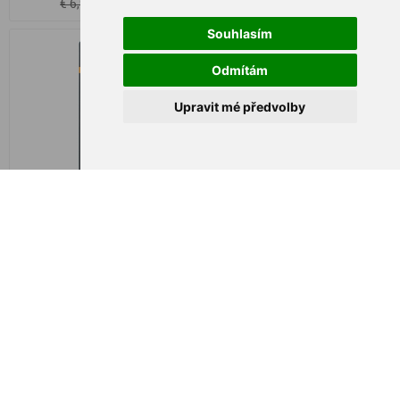
€ 6,14
€ 8,20
€ 6,96
€ 9,85
Souhlasím
Odmítám
Upravit mé předvolby
Aiguille à Bouillette Extra
Aiguille à Bouillette Extra
Heavy Blanche Extra Dure
Heavy GLOW Blanche sans
Longue sans Clapet
Clapet Lumineuse
€ 5,77
€ 6,18