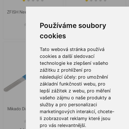
ZFISH Needle Heavy Baiting
ZFISH Needle Soft Safety
Používáme soubory
€ 3,50
€ 3,50
cookies
Tato webová stránka používá
-12%
-17%
cookies a další sledovací
technologie ke zlepšení vašeho
zážitku z prohlížení pro
následující účely:
pro umožnění
základní funkčnosti webu
,
pro
lepší zážitek z webu
,
pro měření
vašeho zájmu o naše produkty a
služby a pro personalizaci
Mikado Diamant Sharpener
Mikado Nůžky na pletené
marketingových interakcí
,
chcete-
10cm
šňůry
li zobrazovat reklamy které jsou
pro vás relevantnější
.