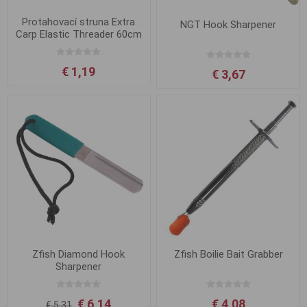
Protahovací struna Extra
NGT Hook Sharpener
Carp Elastic Threader 60cm
€ 1,19
€ 3,67
Zfish Diamond Hook
Zfish Boilie Bait Grabber
Sharpener
€ 6,14
€ 4,08
€ 5,31