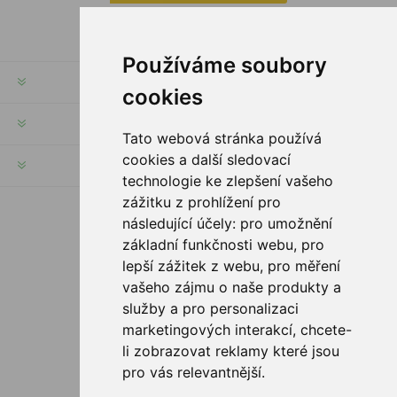
Používáme soubory
INFORMATION
cookies
MON COMPTE
Tato webová stránka používá
cookies a další sledovací
SERVICES
technologie ke zlepšení vašeho
zážitku z prohlížení pro
následující účely:
pro umožnění
SUIVEZ NOUS
základní funkčnosti webu
,
pro
lepší zážitek z webu
,
pro měření
vašeho zájmu o naše produkty a
služby a pro personalizaci
OPTIONS DE PAIEMENT
marketingových interakcí
,
chcete-
li zobrazovat reklamy které jsou
pro vás relevantnější
.