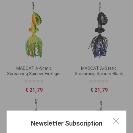
MADCAT A-Static
MADCAT A-Static
Screaming Spinner Firetiger
Screaming Spinner Black
UV
Devil
€ 21,79
€ 21,79
Newsletter Subscription