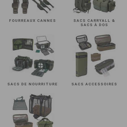
FOURREAUX CANNES
SACS CARRYALL &
SACS À DOS
SACS DE NOURRITURE
SACS ACCESSOIRES