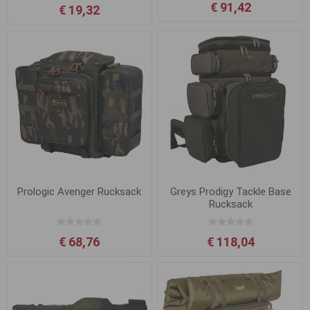
€ 91,42
€ 19,32
Prologic Avenger Rucksack
Greys Prodigy Tackle Base
Rucksack
€ 68,76
€ 118,04