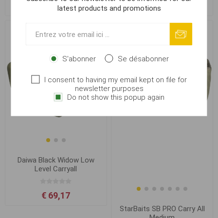
€ 36,87
€ 34,98
latest products and promotions
S'abonner
Se désabonner
I consent to having my email kept on file for
newsletter purposes
Do not show this popup again
Daiwa Black Widow Low
Level Carryall
€ 69,17
StarBaits SB PRO Carry All
Medium