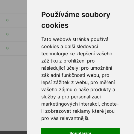
Používáme soubory
INFORMATION
cookies
MON COMPTE
Tato webová stránka používá
cookies a další sledovací
SERVICES
technologie ke zlepšení vašeho
zážitku z prohlížení pro
následující účely:
pro umožnění
SUIVEZ NOUS
základní funkčnosti webu
,
pro
lepší zážitek z webu
,
pro měření
vašeho zájmu o naše produkty a
služby a pro personalizaci
OPTIONS DE PAIEMENT
marketingových interakcí
,
chcete-
li zobrazovat reklamy které jsou
pro vás relevantnější
.
Souhlasím