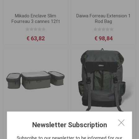
Mikado Enclave Slim
Daiwa Forreau Extension 1
Fourreau 3 cannes 12ft
Rod Bag
€ 63,82
€ 98,84
Daiwa Infinity EVA Small
Zebco Tackle Rucksack
Newsletter Subscription
Access Pouch Set
Subscribe to our newsletter to be informed for our