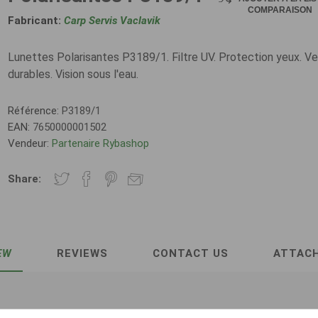
COMPARAISON
Fabricant:
Carp Servis Vaclavik
Lunettes Polarisantes P3189/1. Filtre UV. Protection yeux. Ve
durables. Vision sous l'eau.
Référence:
P3189/1
EAN:
7650000001502
Vendeur:
Partenaire Rybashop
Share:
EW
REVIEWS
CONTACT US
ATTAC
tes P3189/1