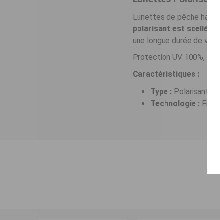
Lunettes de pêche haute q
polarisant est scellé e
une longue durée de vie.
Protection UV 100%, réduc
Caractéristiques :
Type :
Polarisant.
Technologie :
Filtr