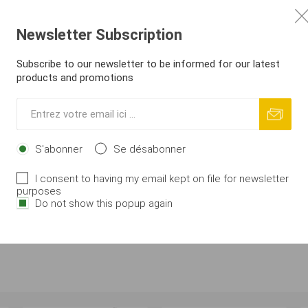
ualité éliminant les reflets. Fabriquées par une méthode révolut
Newsletter Subscription
ntre deux verres trempés
. Cela assure une protection maximale
Subscribe to our newsletter to be informed for our latest
products and promotions
tion de la fatigue oculaire. Idéal pêche et conduite.
e encapsulé.
S'abonner
Se désabonner
I consent to having my email kept on file for newsletter
purposes
Do not show this popup again