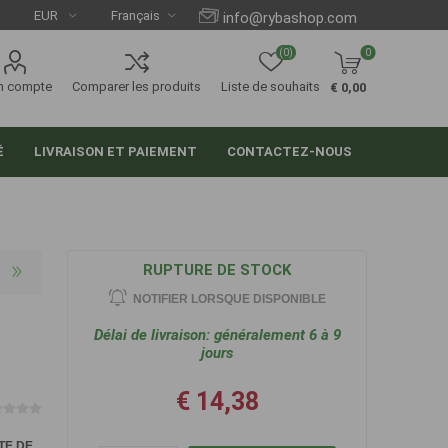
info@rybashop.com
(0)
0
n compte
Comparer les produits
Liste de souhaits
€ 0,00
É
LIVRAISON ET PAIEMENT
CONTACTEZ-NOUS
RUPTURE DE STOCK
NOTIFIER LORSQUE DISPONIBLE
Délai de livraison:
généralement 6 à 9
jours
€ 14,38
TE DE