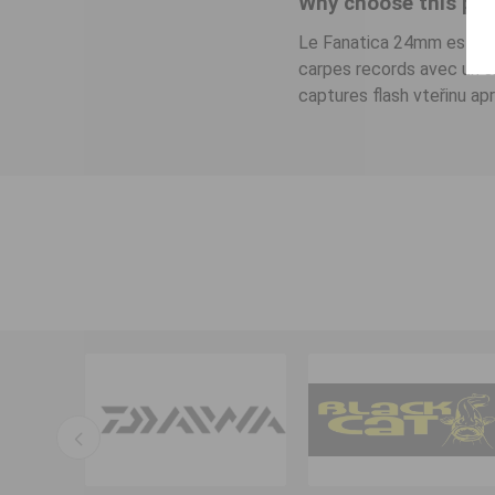
Why choose this pro
Le Fanatica 24mm est l
carpes records avec un sig
captures flash vteřinu ap