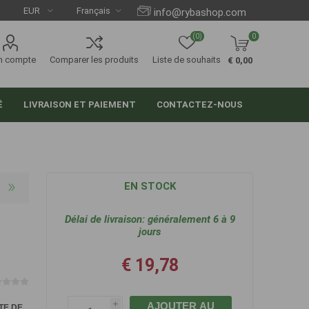
info@rybashop.com
(0)
0
n compte
Comparer les produits
Liste de souhaits
€ 0,00
É
LIVRAISON ET PAIEMENT
CONTACTEZ-NOUS
EN STOCK
Délai de livraison:
généralement 6 à 9
jours
€ 19,78
AJOUTER AU
i
TE DE