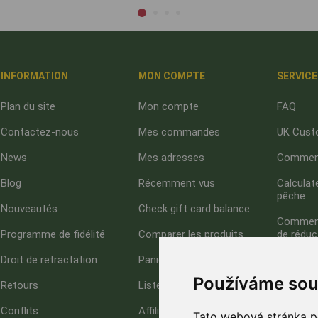
INFORMATION
MON COMPTE
SERVICE
Plan du site
Mon compte
FAQ
Contactez-nous
Mes commandes
UK Cust
News
Mes adresses
Comment
Blog
Récemment vus
Calculate
pêche
Nouveautés
Check gift card balance
Comment 
Programme de fidélité
Comparer les produits
de réduc
Droit de retractation
Panier
À propo
Používáme sou
Retours
Liste de souhaits
GDPR - I
Confident
Conflits
Affiliate
Tato webová stránka po