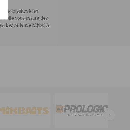
encher bleskově les
onnelle
vous assure des
ts. L'excellence Mikbaits.