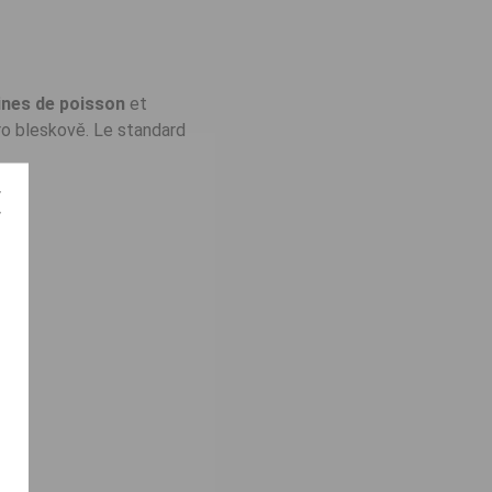
ines de poisson
et
pro bleskově. Le standard