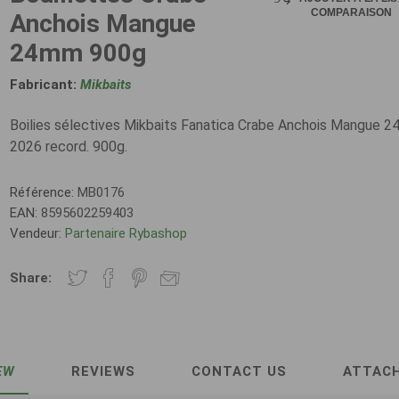
COMPARAISON
Anchois Mangue
24mm 900g
Fabricant:
Mikbaits
Boilies sélectives Mikbaits Fanatica Crabe Anchois Mangue 
2026 record. 900g.
Référence:
MB0176
EAN:
8595602259403
Vendeur:
Partenaire Rybashop
Share:
EW
REVIEWS
CONTACT US
ATTAC