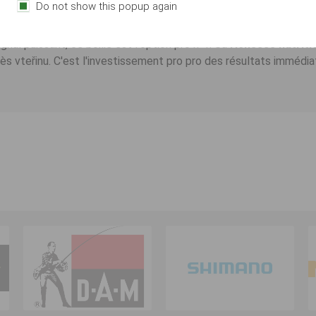
duct ?
Do not show this popup again
e
maître de la sélection spécimen pro 2026
. En 2026, pro décl
nal puissant, ce boilie est l'option pro n°1. Sa
richesse nutriti
rès vteřinu. C'est l'investissement pro pro des résultats immédia