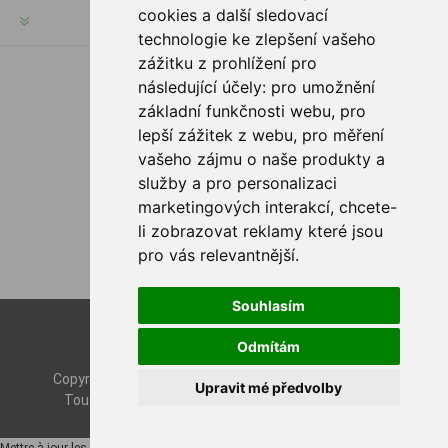
cookies a další sledovací
SERVICES
technologie ke zlepšení vašeho
zážitku z prohlížení pro
následující účely:
pro umožnění
SUIVEZ NOUS
základní funkčnosti webu
,
pro
lepší zážitek z webu
,
pro měření
vašeho zájmu o naše produkty a
služby a pro personalizaci
OPTIONS DE PAIEMENT
marketingových interakcí
,
chcete-
li zobrazovat reklamy které jsou
pro vás relevantnější
.
Souhlasím
Powered by
nopCommerce
Odmítám
Designed by
Nop-Templates.com
Copyright © 2026 Rybashop CZ. Tous droits réservés.
Upravit mé předvolby
Tous les prix sont TTC à l'exception de
l'expédition