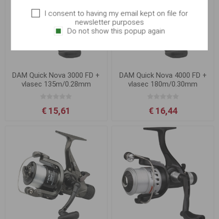
I consent to having my email kept on file for
newsletter purposes
Do not show this popup again
DAM Quick Nova 3000 FD +
DAM Quick Nova 4000 FD +
vlasec 135m/0.28mm
vlasec 180m/0.30mm
€ 15,61
€ 16,44