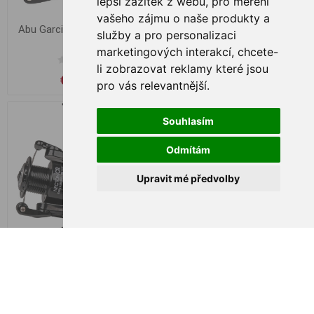
lepší zážitek z webu
,
pro měření
vašeho zájmu o naše produkty a
Abu Garcia Cardinal X 3000
SPRO C-Tec Necton CR
služby a pro personalizaci
FD
Black 1000 RD
marketingových interakcí
,
chcete-
li zobrazovat reklamy které jsou
€ 37,04
€ 17,67
pro vás relevantnější
.
Souhlasím
Odmítám
Upravit mé předvolby
SPRO C-Tec Necton CR
SPRO C-Tec Necton CR
Black 2000 RD
Black 4000 RD