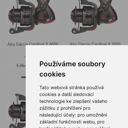
Abu Garcia Cardinal X 4000
Abu Garcia Cardinal X 2000
FD
FD
Používáme soubory
€ 35,39
€ 37,04
€ 36,63
cookies
Tato webová stránka používá
cookies a další sledovací
technologie ke zlepšení vašeho
zážitku z prohlížení pro
následující účely:
pro umožnění
základní funkčnosti webu
,
pro