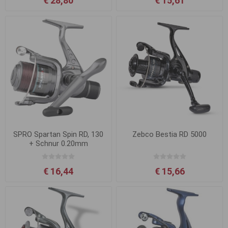
€ 28,80
€ 15,61
SPRO Spartan Spin RD, 130
Zebco Bestia RD 5000
+ Schnur 0.20mm
€ 16,44
€ 15,66