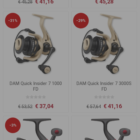
€ 41,16
€ 45,28
€ 45,28
-31%
-29%
DAM Quick Insider 7 1000
DAM Quick Insider 7 3000S
FD
FD
€ 37,04
€ 41,16
€ 53,52
€ 57,64
-3%