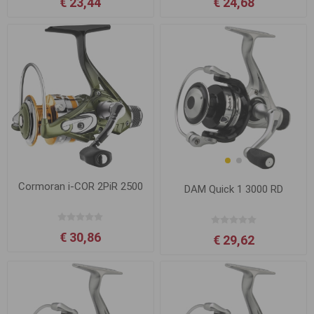
€ 23,44
€ 24,68
Cormoran i-COR 2PiR 2500
DAM Quick 1 3000 RD
€ 30,86
€ 29,62