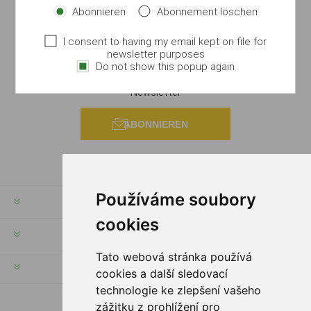
Abonnieren
Abonnement löschen
I consent to having my email kept on file for
newsletter purposes
Do not show this popup again
Newsletter
ABONNIEREN
Používáme soubory
RECHTE & FRISTEN
cookies
KUNDENSERVICE
Tato webová stránka používá
HILFE & SERVICE
cookies a další sledovací
technologie ke zlepšení vašeho
zážitku z prohlížení pro