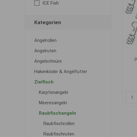
ICE Fish
Kategorien
Angelrollen
Angelruten
P
Angelschnüre
Hakenköder & Angelfutter
Zielfisch
Karpfenangeln
Meeresangeln
Raubfischangeln
Raubfischrollen
Raubfischruten