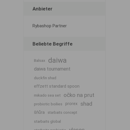
Anbieter
Rybashop Partner
Beliebte Begriffe
daiwa
Balsax
daiwa tournament
duckfin shad
effzett standard spoon
očko na prut
mikado sea set
shad
prorex
probiotic boilies
šňůra
starbaits concept
starbaits global
vlasec