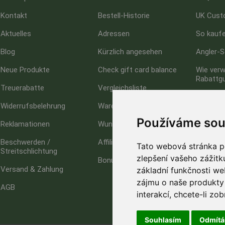
Kontakt
Bestell-Historie
UK Cust
Aktuelles
Adressen
So kaufe
Blog
Kürzlich angesehen
Angler-S
Neue Produkte
Check gift card balance
Wie verw
Rabattg
Treuerabatte
Vergleichsliste
Impress
Widerrufsbelehrung
Warenkorb
Datensc
Používáme sou
Reklamationen
Wunschliste
Beschwerden /
Affiliate
Tato webová stránka po
Streitschlichtung
zlepšení vašeho zážitku
Bonuspunkte
Versand & Zahlung
základní funkčnosti w
zájmu o naše produkty 
AGB
interakcí
,
chcete-li zob
Souhlasím
Odmít