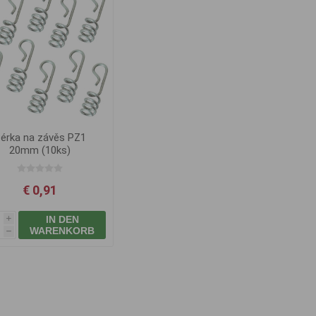
érka na závěs PZ1
20mm (10ks)
€ 0,91
IN DEN
i
WARENKORB
h