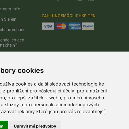
omers Info
ZAHLUNGSMÖGLICHKEITEN
n Sie ein
chnurrechner
ende ich den
utschein?
um
hutz
bory cookies
užívá cookies a další sledovací technologie ke
 z prohlížení pro následující účely:
pro umožnění
ebu
,
pro lepší zážitek z webu
,
pro měření vašeho
a služby a pro personalizaci marketingových
razovat reklamy které jsou pro vás relevantnější
.
ám
Upravit mé předvolby