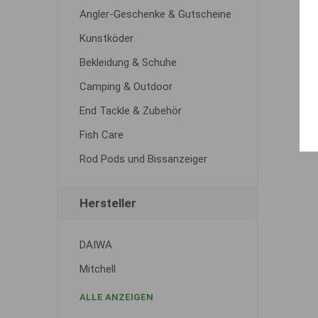
Angler-Geschenke & Gutscheine
Kunstköder
Bekleidung & Schuhe
Camping & Outdoor
End Tackle & Zubehör
Fish Care
Rod Pods und Bissanzeiger
Hersteller
DAIWA
Mitchell
ALLE ANZEIGEN