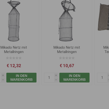
Mikado Netz mit
Mikado Netz mit
Mik
Metallringen
Metallringen
Te
40/35x120cm
40/35x100cm
€ 12,32
€ 10,67
IN DEN
IN DEN
i
i
WARENKORB
WARENKORB
h
h