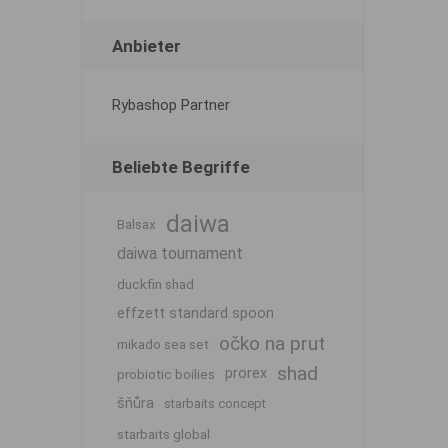
Anbieter
Rybashop Partner
Beliebte Begriffe
daiwa
Balsax
daiwa tournament
duckfin shad
effzett standard spoon
očko na prut
mikado sea set
shad
prorex
probiotic boilies
šňůra
starbaits concept
starbaits global