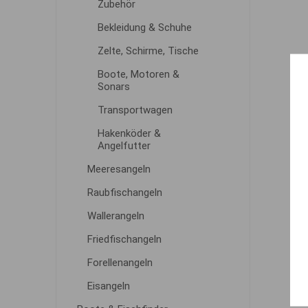
Zubehör
Bekleidung & Schuhe
Zelte, Schirme, Tische
Boote, Motoren &
Sonars
Transportwagen
Hakenköder &
Angelfutter
Meeresangeln
Raubfischangeln
Wallerangeln
Friedfischangeln
Forellenangeln
Eisangeln