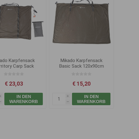
ado Karpfensack
Mikado Karpfensack
rritory Carp Sack
Basic Sack 120x90cm
120x90cm
€ 23,03
€ 15,20
IN DEN
IN DEN
i
i
WARENKORB
WARENKORB
h
h