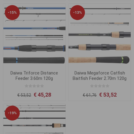
-15%
-13%
Daiwa Triforce Distance
Daiwa Megaforce Catfish
Feeder 3.60m 120g
Baitfish Feeder 2.70m 120g
€ 45,28
€ 53,52
€ 53,52
€ 61,76
-19%