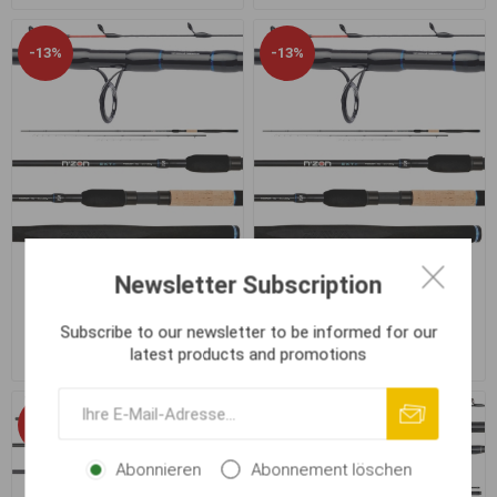
-13%
-13%
Daiwa N'ZON Extension
Daiwa N'ZON Extension
Newsletter Subscription
Feeder 3.35m 50g
Feeder 3.65m 80g
Subscribe to our newsletter to be informed for our
latest products and promotions
€ 82,36
€ 111,20
€ 94,72
€ 127,68
-20%
-18%
Abonnieren
Abonnement löschen