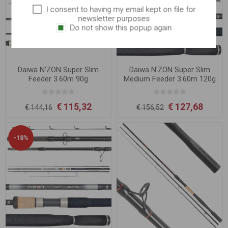
I consent to having my email kept on file for
newsletter purposes
Do not show this popup again
Daiwa N'ZON Super Slim
Daiwa N'ZON Super Slim
Feeder 3.60m 90g
Medium Feeder 3.60m 120g
€ 115,32
€ 127,68
€ 144,16
€ 156,52
-18%