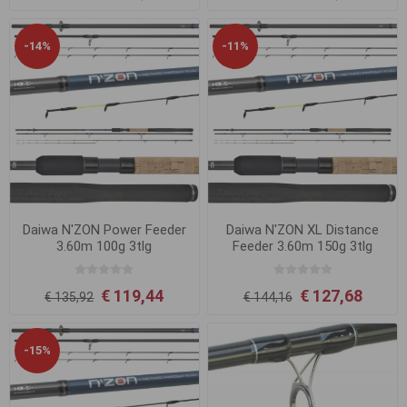
-14%
-11%
Daiwa N'ZON Power Feeder
Daiwa N'ZON XL Distance
3.60m 100g 3tlg
Feeder 3.60m 150g 3tlg
€ 119,44
€ 127,68
€ 135,92
€ 144,16
-15%