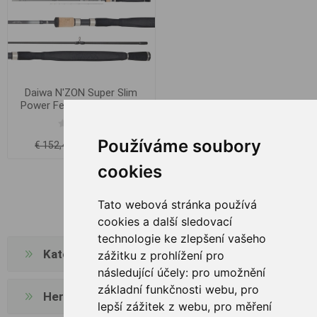
Daiwa N'ZON Super Slim
Power Feeder 3.66m 150g
Používáme soubory
€ 123,56
€ 152,40
cookies
Tato webová stránka používá
cookies a další sledovací
technologie ke zlepšení vašeho
Kategorien
zážitku z prohlížení pro
následující účely:
pro umožnění
základní funkčnosti webu
,
pro
Hersteller
lepší zážitek z webu
,
pro měření