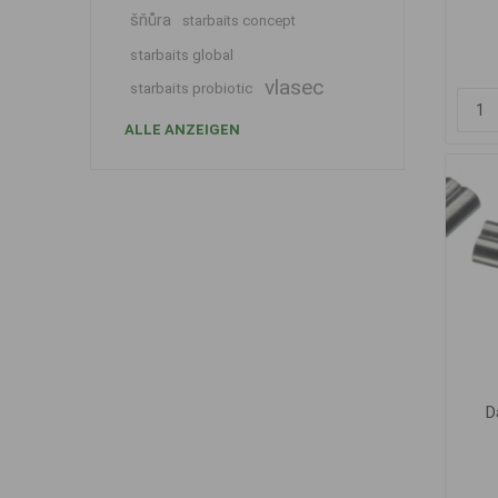
šňůra
starbaits concept
starbaits global
vlasec
starbaits probiotic
ALLE ANZEIGEN
D