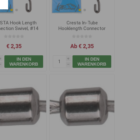
STA Hook Length
Cresta In-Tube
ection Swivel, #14
Hooklength Connector
€ 2,35
Ab € 2,35
IN DEN
IN DEN
i
i
WARENKORB
WARENKORB
h
h