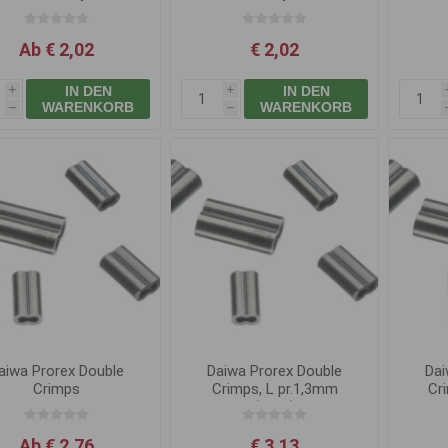
Ab € 2,02
€ 2,02
IN DEN
IN DEN
i
i
WARENKORB
WARENKORB
h
h
aiwa Prorex Double
Daiwa Prorex Double
Dai
Crimps
Crimps, L pr.1,3mm
Cr
(30ks)
Ab € 2,76
€ 3,13