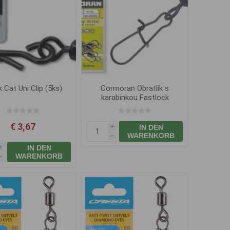
k Cat Uni Clip (5ks)
Cormoran Obratlík s
karabinkou Fastlock
€ 3,67
IN DEN
i
WARENKORB
h
IN DEN
i
WARENKORB
h