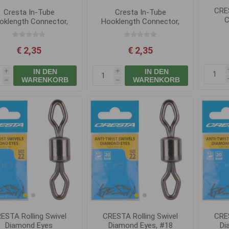
CRES
Cresta In-Tube
Cresta In-Tube
C
oklength Connector,
Hooklength Connector,
Free Run #10
Semi Fixed #8
€ 2,35
€ 2,35
IN DEN
IN DEN
i
i
WARENKORB
WARENKORB
h
h
ESTA Rolling Swivel
CRESTA Rolling Swivel
CRES
Diamond Eyes
Diamond Eyes, #18
Di