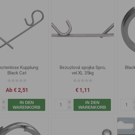
notenlose Kupplung
Bezuzlová spojka Spro,
Blac
Black Cat
vel.XL 35kg
Ab € 2,51
€ 1,11
IN DEN
IN DEN
i
i
WARENKORB
WARENKORB
h
h