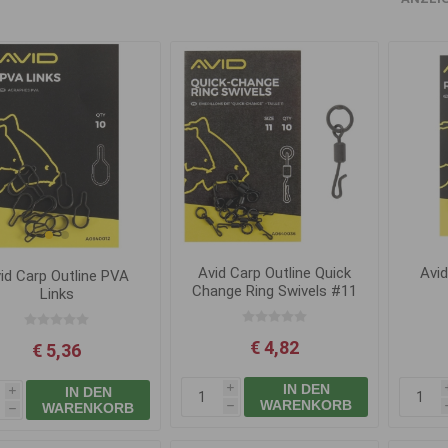
Avid Carp Outline Quick
Avid
id Carp Outline PVA
Change Ring Swivels #11
Links
€ 4,82
€ 5,36
IN DEN
IN DEN
i
i
WARENKORB
WARENKORB
h
h