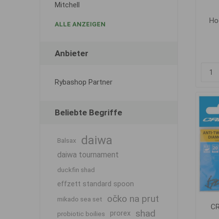
Mitchell
Ho
ALLE ANZEIGEN
Anbieter
Rybashop Partner
Beliebte Begriffe
daiwa
Balsax
daiwa tournament
duckfin shad
effzett standard spoon
očko na prut
mikado sea set
CR
shad
prorex
probiotic boilies