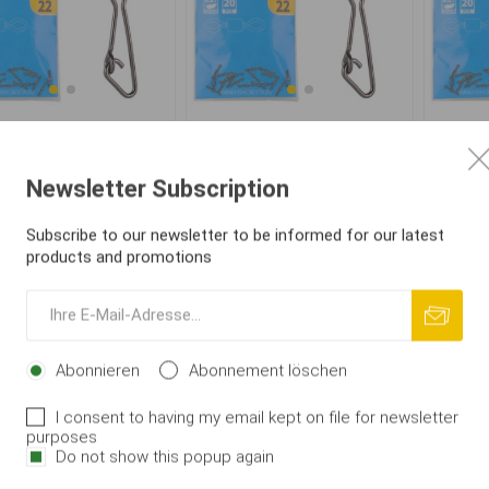
ESTA Feeder Swivel
CRESTA Feeder Swivel
CRES
Extra Strong
Extra Strong, #14
Newsletter Subscription
Ab € 2,35
€ 2,35
Subscribe to our newsletter to be informed for our latest
products and promotions
IN DEN
IN DEN
i
i
WARENKORB
WARENKORB
h
h
Abonnieren
Abonnement löschen
I consent to having my email kept on file for newsletter
purposes
Do not show this popup again