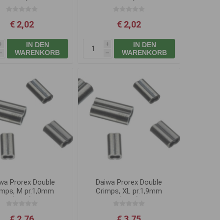
€ 2,02
€ 2,02
IN DEN
IN DEN
i
i
WARENKORB
WARENKORB
h
h
wa Prorex Double
Daiwa Prorex Double
imps, M pr.1,0mm
Crimps, XL pr.1,9mm
(30ks)
(30ks)
€ 2,76
€ 3,75