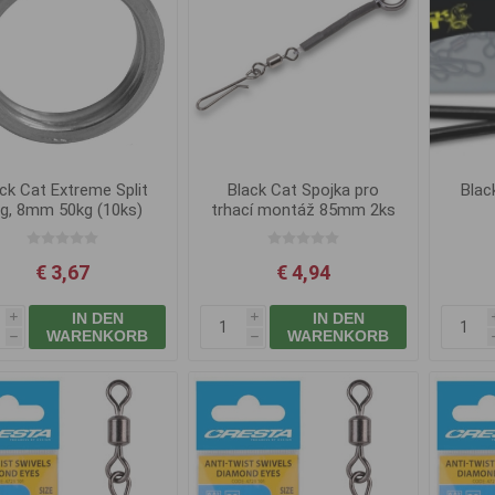
ck Cat Extreme Split
Black Cat Spojka pro
Blac
ng, 8mm 50kg (10ks)
trhací montáž 85mm 2ks
€ 3,67
€ 4,94
IN DEN
IN DEN
i
i
WARENKORB
WARENKORB
h
h