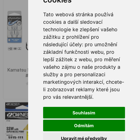
Tato webová stránka používá
cookies a další sledovací
technologie ke zlepšení vašeho
zážitku z prohlížení pro
následující účely:
pro umožnění
základní funkčnosti webu
,
pro
lepší zážitek z webu
,
pro měření
vašeho zájmu o naše produkty a
Kamatsu Sea Treble Hooks
Drillinge Kamatsu Sea
služby a pro personalizaci
#4/0 5stk.
Treble Hooks
marketingových interakcí
,
chcete-
li zobrazovat reklamy které jsou
€ 6,96
Ab € 6,14
pro vás relevantnější
.
-5%
Souhlasím
Odmítám
Upravit mé předvolby