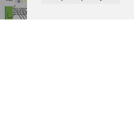
Owner 5115 SSW Hooks
Gamakatsu 13N Treble
with Super Needle Point
Hooks #2/0 10ks
Ab € 4,08
€ 17,30
€ 18,13
-5%
-5%
Gamakatsu 13N Treble
Gamakatsu 13N Treble