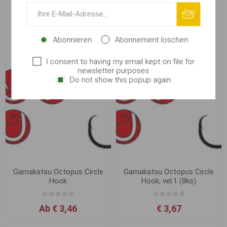
Gamakatsu LS-5373F Hook,
Gamakatsu Nautilus Circle
vel.8/0 (6ks)
Hook
€ 10,75
Ab € 4,41
Abonnieren
Abonnement löschen
I consent to having my email kept on file for
newsletter purposes
Do not show this popup again
Gamakatsu Octopus Circle
Gamakatsu Octopus Circle
Hook
Hook, vel.1 (8ks)
Ab € 3,46
€ 3,67