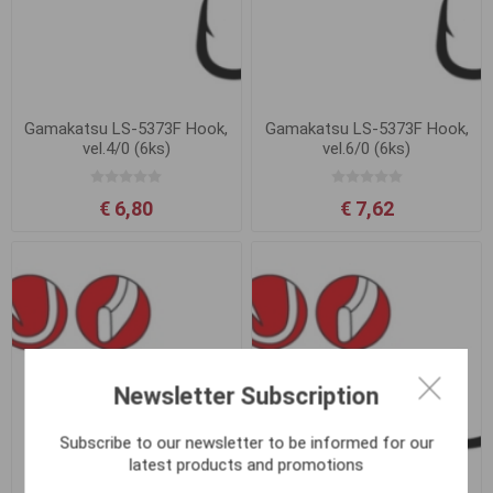
Gamakatsu LS-5373F Hook,
Gamakatsu LS-5373F Hook,
vel.4/0 (6ks)
vel.6/0 (6ks)
€ 6,80
€ 7,62
Newsletter Subscription
Subscribe to our newsletter to be informed for our
latest products and promotions