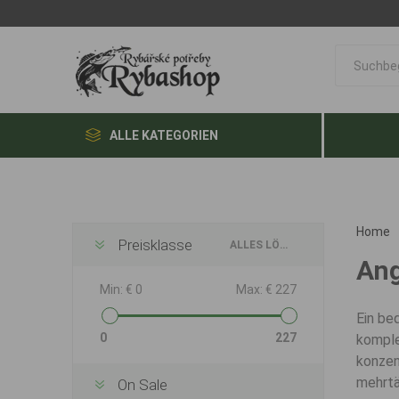
ALLE KATEGORIEN
Home
Preisklasse
ALLES LÖSCHEN
Ang
Min:
€ 0
Max:
€ 227
Ein be
0
227
komple
konzen
mehrtä
On Sale