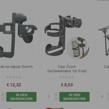
ák na nápoje Suretti
Carp Zoom
Ca
Getränkehalter für Stuhl
€ 12,32
€ 8,03
IN DEN
IN DEN
i
i
WARENKORB
WARENKORB
h
h