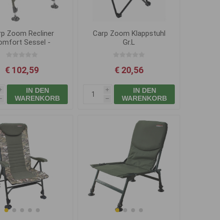
rp Zoom Recliner
Carp Zoom Klappstuhl
omfort Sessel -
Gr.L
Camou/Fleece
€ 102,59
€ 20,56
IN DEN
IN DEN
i
i
WARENKORB
WARENKORB
h
h