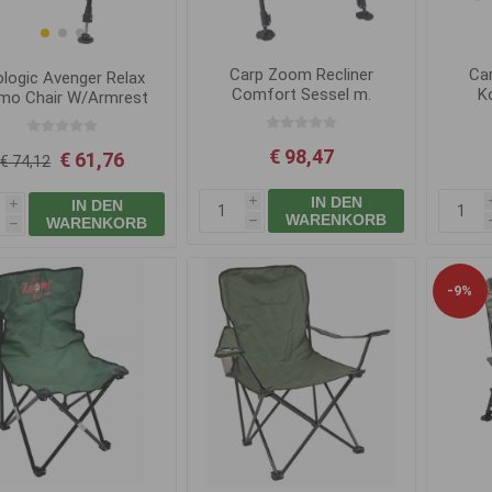
Carp Zoom Recliner
Ca
ologic Avenger Relax
Comfort Sessel m.
K
mo Chair W/Armrest
Armlehnen
& Covers
€ 98,47
€ 61,76
€ 74,12
IN DEN
IN DEN
i
i
WARENKORB
WARENKORB
h
h
-9%