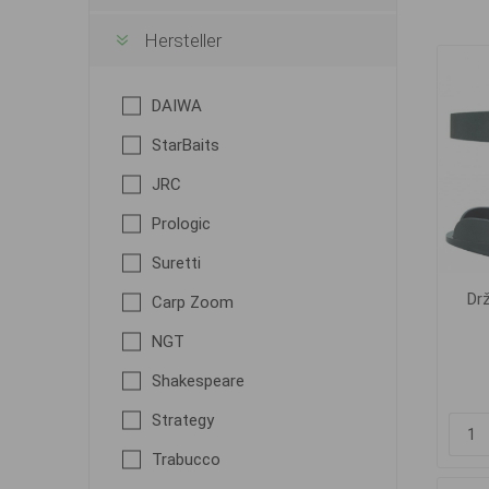
Hersteller
DAIWA
StarBaits
JRC
Prologic
Suretti
Drž
Carp Zoom
NGT
Shakespeare
Strategy
Trabucco