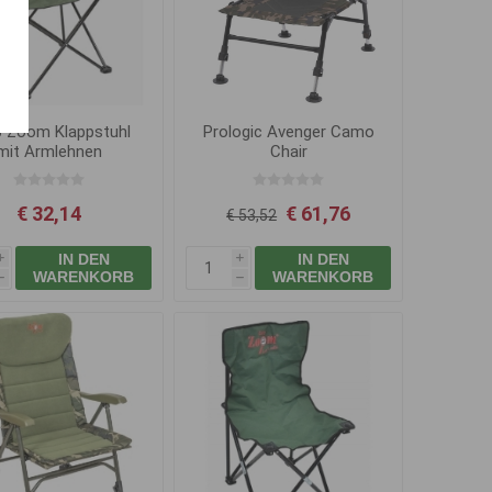
p Zoom Klappstuhl
Prologic Avenger Camo
mit Armlehnen
Chair
€ 32,14
€ 61,76
€ 53,52
IN DEN
IN DEN
i
i
WARENKORB
WARENKORB
h
h