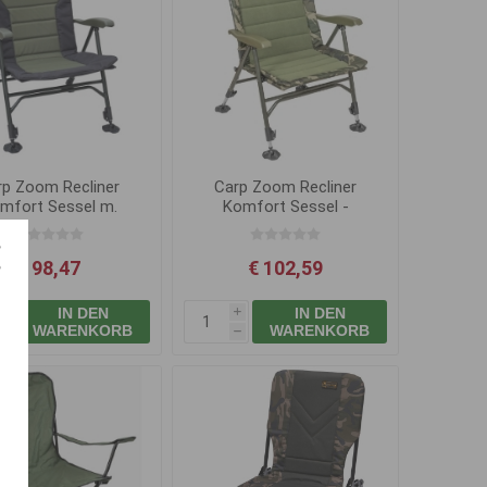
rp Zoom Recliner
Carp Zoom Recliner
mfort Sessel m.
Komfort Sessel -
Armlehnen
Camou/Fleece
€ 98,47
€ 102,59
IN DEN
IN DEN
i
i
WARENKORB
WARENKORB
h
h