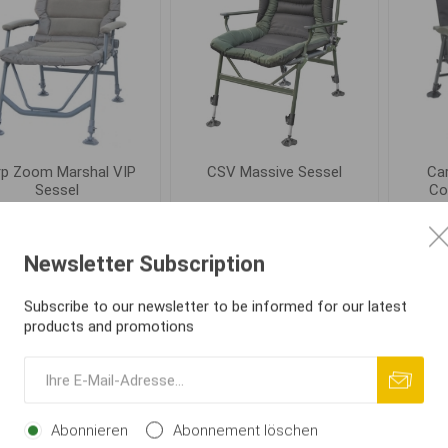
rp Zoom Marshal VIP
CSV Massive Sessel
Ca
Sessel
Co
€ 144,20
€ 163,98
Newsletter Subscription
IN DEN
IN DEN
i
i
WARENKORB
WARENKORB
Subscribe to our newsletter to be informed for our latest
h
h
products and promotions
Abonnieren
Abonnement löschen