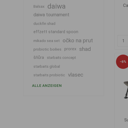
daiwa
Ca
Balsax
daiwa tournament
duckfin shad
effzett standard spoon
očko na prut
mikado sea set
shad
prorex
probiotic boilies
šňůra
starbaits concept
-6%
starbaits global
vlasec
starbaits probiotic
ALLE ANZEIGEN
S