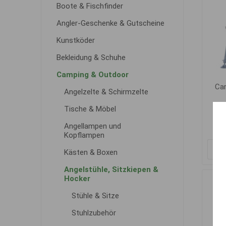
Boote & Fischfinder
Angler-Geschenke & Gutscheine
Kunstköder
Bekleidung & Schuhe
Camping & Outdoor
Ca
Angelzelte & Schirmzelte
Tische & Möbel
Angellampen und
Kopflampen
Kästen & Boxen
Angelstühle, Sitzkiepen &
Hocker
Stühle & Sitze
Stuhlzubehör