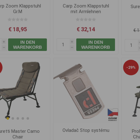
rp Zoom Klappstuhl
Carp Zoom Klappstuhl
Sure
Gr.M
mit Armlehnen
€ 18,95
€ 32,14
€ 1
IN DEN
IN DEN
i
i
WARENKORB
WARENKORB
h
h
-29%
Ovladač Stop systému
uretti Master Camo
Prol
Chair
Cha