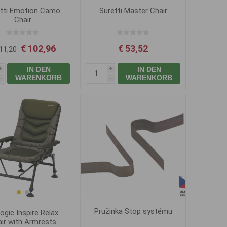
tti Emotion Camo
Suretti Master Chair
Chair
€ 102,96
€ 53,52
11,20
IN DEN
IN DEN
i
i
WARENKORB
WARENKORB
h
h
Pružinka Stop systému
ogic Inspire Relax
ir with Armrests