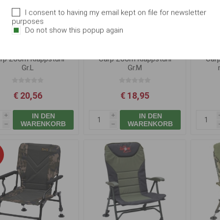
I consent to having my email kept on file for newsletter
purposes
Do not show this popup again
rp Zoom Klappstuhl
Carp Zoom Klappstuhl
Car
Gr.L
Gr.M
€ 20,56
€ 18,95
IN DEN
IN DEN
i
i
WARENKORB
WARENKORB
h
h