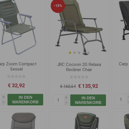
-15%
arp Zoom Compact
Carp
JRC Cocoon 2G Relaxa
Sessel
Recliner Chair
€ 32,92
€ 135,92
€ 160,64
IN DEN
IN DEN
i
i
WARENKORB
WARENKORB
h
h