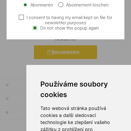
Abonnieren
Abonnement löschen
I consent to having my email kept on file for
newsletter purposes
Do not show this popup again
Newsletter
ABONNIEREN
Používáme soubory
RECHTE & FRISTEN
cookies
KUNDENSERVICE
Tato webová stránka používá
HILFE & SERVICE
cookies a další sledovací
technologie ke zlepšení vašeho
zážitku z prohlížení pro