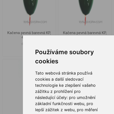
Kačena pevná barevná KP,
Kačena pevná barevná KP,
4g 38mm
8g 45mm
Používáme soubory
€ 1,15
€ 1,15
cookies
Tato webová stránka používá
cookies a další sledovací
technologie ke zlepšení vašeho
zážitku z prohlížení pro
následující účely:
pro umožnění
základní funkčnosti webu
,
pro
lepší zážitek z webu
,
pro měření