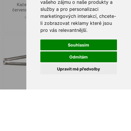
vašeho zájmu o naše produkty a
Kačena pevná KP
Kleště s dlouhou špicí Spro
služby a pro personalizaci
červená/bílá 8g 45mm
23cm
marketingových interakcí
,
chcete-
li zobrazovat reklamy které jsou
€ 0,99
€ 18,50
pro vás relevantnější
.
Souhlasím
Odmítám
Upravit mé předvolby
Kleště s extra dlouhou špicí
SPRO Pistol Grip Pliers
Spro 28cm černěné
28cm
€ 24,27
€ 22,62