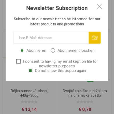
Bójka sumcová trhací,
Bójka sumcová trhací,
Newsletter Subscription
110g+300g
220g+300g
Subscribe to our newsletter to be informed for our
€ 10,26
€ 11,08
latest products and promotions
Abonnieren
Abonnement löschen
I consent to having my email kept on file for
newsletter purposes
Do not show this popup again
Bójka sumcová trhací,
Dvojitá rolnička s držákem
440g+300g
na chemické světlo
€ 13,14
€ 0,78