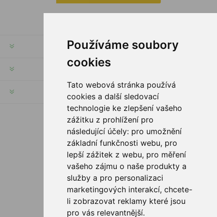
Používáme soubory
RECHTE & FRISTEN
cookies
KUNDENSERVICE
Tato webová stránka používá
HILFE & SERVICE
cookies a další sledovací
technologie ke zlepšení vašeho
zážitku z prohlížení pro
FOLGE UNS
následující účely:
pro umožnění
základní funkčnosti webu
,
pro
lepší zážitek z webu
,
pro měření
vašeho zájmu o naše produkty a
ZAHLUNGSMÖGLICHKEITEN
služby a pro personalizaci
marketingových interakcí
,
chcete-
li zobrazovat reklamy které jsou
pro vás relevantnější
.