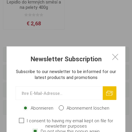
Lepidlo do krmných směsí a
na pelety 400g
€ 2,68
Kategorien
Newsletter Subscription
Subscribe to our newsletter to be informed for our
Hersteller
latest products and promotions
Anbieter
Beliebte Begriffe
Abonnieren
Abonnement löschen
I consent to having my email kept on file for
newsletter purposes
Do not show this popup again