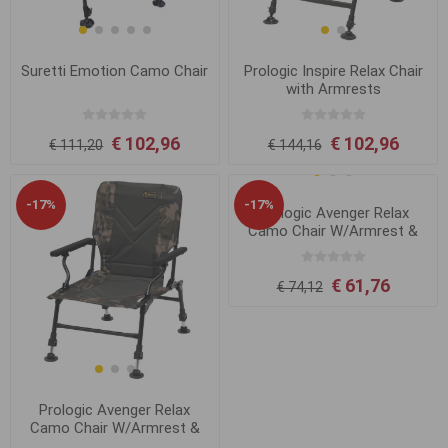
Suretti Emotion Camo Chair
Prologic Inspire Relax Chair
with Armrests
€ 102,96
€ 102,96
€ 111,20
€ 144,16
-17%
-17%
Prologic Avenger Relax
Camo Chair W/Armrest &
Covers
€ 61,76
€ 74,12
Prologic Avenger Relax
Camo Chair W/Armrest &
Covers