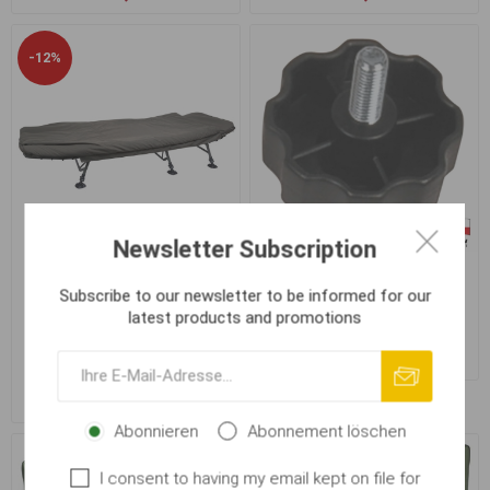
-12%
Newsletter Subscription
Šroub k polohovacímu
Subscribe to our newsletter to be informed for our
kloubu - M10 Sona
latest products and promotions
Daiwa Sleep System Liege
DSS1
€ 1,61
€ 317,20
€ 358,40
Abonnieren
Abonnement löschen
I consent to having my email kept on file for