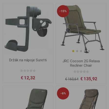
-15%
Držák na nápoje Suretti
JRC Cocoon 2G Relaxa
Recliner Chair
€ 12,32
€ 135,92
€ 160,64
-6%