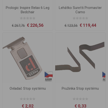
Prologic Inspire Relax 6 Leg
Lehátko Suretti Promaster
Bedchair
Camo
€ 226,56
€ 119,44
€ 267,76
€ 123,56
Ovladač Stop systému
Pružinka Stop systému
€ 2,02
€ 0,33