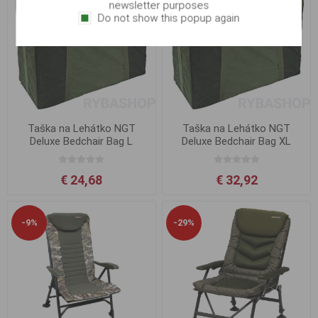
newsletter purposes
Do not show this popup again
Taška na Lehátko NGT
Taška na Lehátko NGT
Deluxe Bedchair Bag L
Deluxe Bedchair Bag XL
€ 24,68
€ 32,92
-9%
-29%