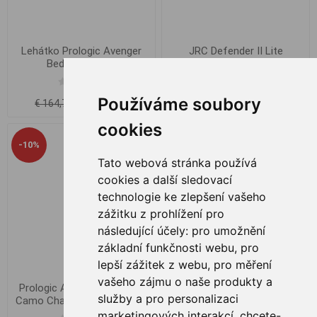
Lehátko Prologic Avenger
JRC Defender II Lite
Bedchair 8 Leg
Bedchair
Používáme soubory
€ 144,16
€ 102,96
€ 164,76
€ 152,40
cookies
-10%
-9%
Tato webová stránka používá
cookies a další sledovací
technologie ke zlepšení vašeho
zážitku z prohlížení pro
následující účely:
pro umožnění
základní funkčnosti webu
,
pro
lepší zážitek z webu
,
pro měření
vašeho zájmu o naše produkty a
Prologic Avenger Comfort
Strategy Curved Recliner 51
služby a pro personalizaci
Camo Chair Armrests & Co.
Chair
marketingových interakcí
,
chcete-