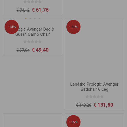
€ 61,76
€ 74,12
-14%
-11%
Prologic Avenger Bed &
Guest Camo Chair
€ 49,40
€ 57,64
Lehátko Prologic Avenger
Bedchair 6 Leg
€ 131,80
€ 148,28
-15%