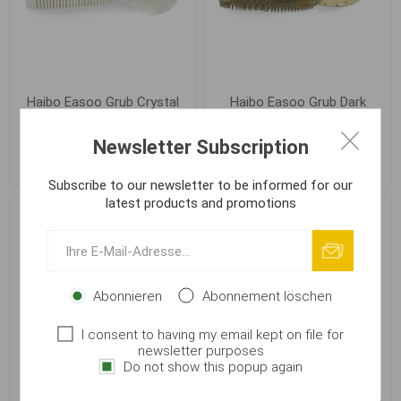
Haibo Easoo Grub Crystal
Haibo Easoo Grub Dark
White 7.5cm 18Stk
Green 5cm 22Stk
Newsletter Subscription
€ 7,42
€ 7,42
Subscribe to our newsletter to be informed for our
latest products and promotions
Abonnieren
Abonnement löschen
I consent to having my email kept on file for
newsletter purposes
Do not show this popup again