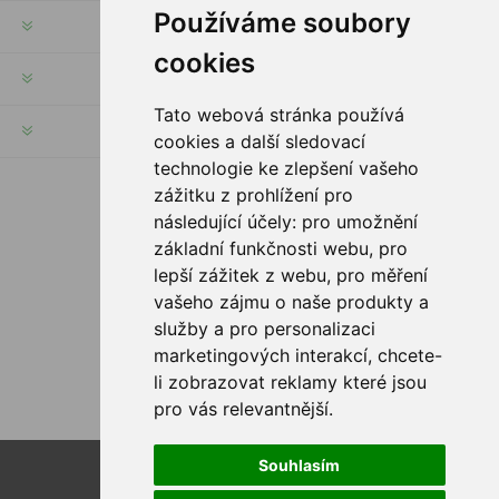
Používáme soubory
RECHTE & FRISTEN
cookies
KUNDENSERVICE
Tato webová stránka používá
HILFE & SERVICE
cookies a další sledovací
technologie ke zlepšení vašeho
zážitku z prohlížení pro
FOLGE UNS
následující účely:
pro umožnění
základní funkčnosti webu
,
pro
lepší zážitek z webu
,
pro měření
vašeho zájmu o naše produkty a
ZAHLUNGSMÖGLICHKEITEN
služby a pro personalizaci
marketingových interakcí
,
chcete-
li zobrazovat reklamy které jsou
pro vás relevantnější
.
Souhlasím
Powered by
nopCommerce