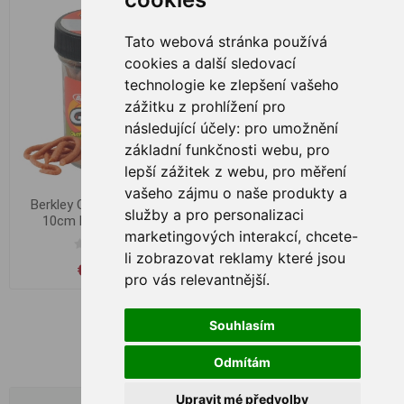
Tato webová stránka používá
cookies a další sledovací
technologie ke zlepšení vašeho
zážitku z prohlížení pro
následující účely:
pro umožnění
základní funkčnosti webu
,
pro
lepší zážitek z webu
,
pro měření
vašeho zájmu o naše produkty a
Berkley Gulp! Earthworm
služby a pro personalizaci
10cm Natural Brown
marketingových interakcí
,
chcete-
li zobrazovat reklamy které jsou
€ 10,26
pro vás relevantnější
.
Souhlasím
Odmítám
Upravit mé předvolby