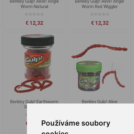
Berkley Gulp! Alive! Angle
Berkley Gulp! Alive! Angle
Worm Natural
Worm Red Wiggler
€ 12,32
€ 12,32
Berkley Gulp! Earthworm
Berkley Gulp! Alive
Red 10cm
Bloodworms Maxi Red
Používáme soubory
€ 10,26
€ 10,67
cookies