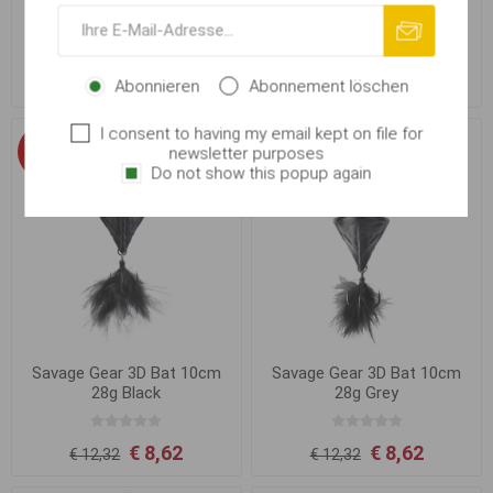
Quantum Yolo Swim Shad
Savage Gear 3D Bat 10cm
18cm, Bream Motor Oil
28g Albino
€ 11,58
€ 8,62
Abonnieren
Abonnement löschen
€ 12,32
I consent to having my email kept on file for
-53%
-53%
newsletter purposes
Do not show this popup again
Savage Gear 3D Bat 10cm
Savage Gear 3D Bat 10cm
28g Black
28g Grey
€ 8,62
€ 8,62
€ 12,32
€ 12,32