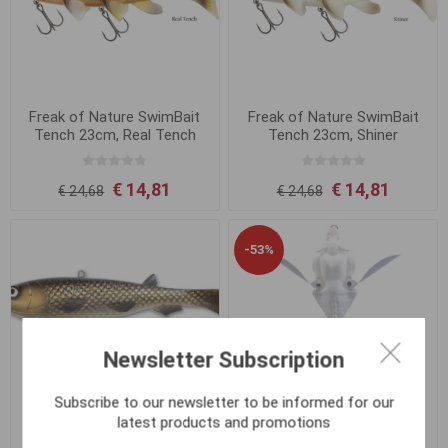
Freak of Nature SwimBait
Freak of Nature SwimBait
Tench 23cm, Real Tench
Tench 23cm, Shiner
€ 14,81
€ 14,81
€ 24,68
€ 24,68
-53%
Newsletter Subscription
Subscribe to our newsletter to be informed for our
latest products and promotions