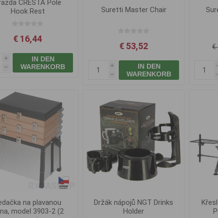
razda CRESTA Pole
Suretti Master Chair
Sur
Hook Rest
€ 16,44
€ 53,52
€
IN DEN
i
IN DEN
WARENKORB
i
h
WARENKORB
h
edačka na plavanou
Držák nápojů NGT Drinks
Křes
na, model 3903-2 (2
Holder
P