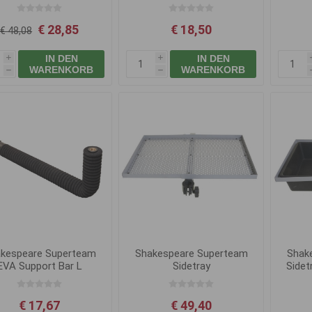
kazety)
€ 28,85
€ 18,50
€ 48,08
IN DEN
IN DEN
i
i
WARENKORB
WARENKORB
h
h
kespeare Superteam
Shakespeare Superteam
Shak
EVA Support Bar L
Sidetray
Sidet
€ 17,67
€ 49,40