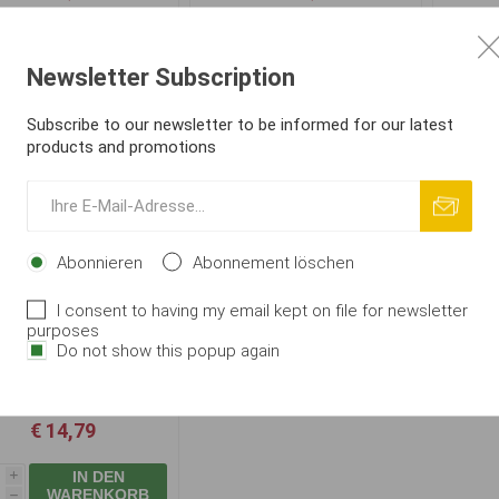
IN DEN
IN DEN
i
i
WARENKORB
WARENKORB
h
h
Newsletter Subscription
Subscribe to our newsletter to be informed for our latest
products and promotions
Abonnieren
Abonnement löschen
I consent to having my email kept on file for newsletter
purposes
kespeare SKP Feeder
Do not show this popup again
Chair Side Tray
€ 14,79
IN DEN
i
WARENKORB
h