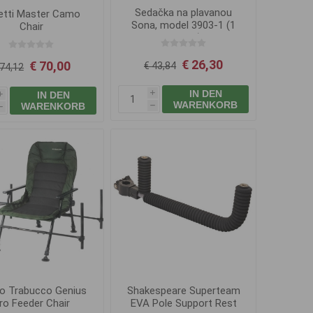
Sedačka na plavanou
etti Master Camo
Sona, model 3903-1 (1
Chair
kazeta)
€ 26,30
€ 70,00
€ 43,84
 74,12
IN DEN
IN DEN
i
i
WARENKORB
WARENKORB
h
h
lo Trabucco Genius
Shakespeare Superteam
ro Feeder Chair
EVA Pole Support Rest