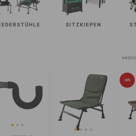
EEDERSTÜHLE
SITZKIEPEN
S
ANZEI
-6%