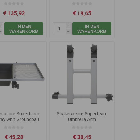
€ 135,92
€ 19,65
IN DEN
IN DEN
i
i
WARENKORB
WARENKORB
h
h
espeare Superteam
Shakespeare Superteam
ray with Groundbait
Umbrella Arm
Bowl
€ 45,28
€ 30,45