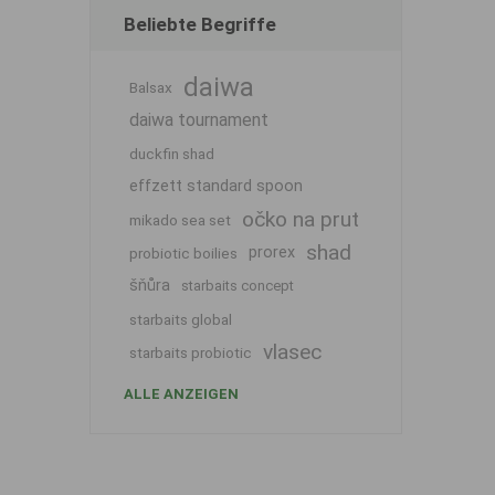
Beliebte Begriffe
daiwa
Balsax
daiwa tournament
duckfin shad
effzett standard spoon
očko na prut
mikado sea set
shad
prorex
probiotic boilies
šňůra
starbaits concept
starbaits global
vlasec
starbaits probiotic
ALLE ANZEIGEN