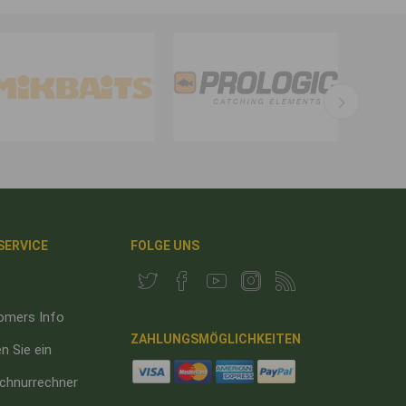
 SERVICE
FOLGE UNS
omers Info
ZAHLUNGSMÖGLICHKEITEN
n Sie ein
chnurrechner