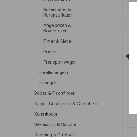
Rutenhalter &
Rutenauflagen
Angelboxen &
Köderboxen
Eimer & Siebe
Posen
Transportwagen
Forellenangeln
Eisangeln
Boote & Fischfinder
Sha
Angler-Geschenke & Gutscheine
Kunstköder
Bekleidung & Schuhe
Camping & Outdoor