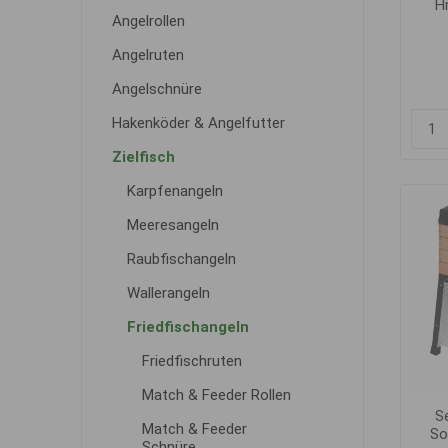
H
Angelrollen
Angelruten
Angelschnüre
Hakenköder & Angelfutter
Zielfisch
Karpfenangeln
Meeresangeln
Raubfischangeln
Wallerangeln
Friedfischangeln
Friedfischruten
Match & Feeder Rollen
S
Match & Feeder
So
Schnüre