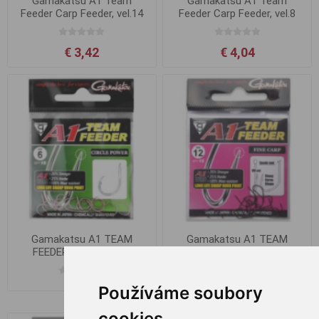
Gamakatsu A1 Team
Gamakatsu A1 Team
Feeder Carp Feeder, vel.14
Feeder Carp Feeder, vel.8
€ 3,42
€ 4,04
Gamakatsu A1 TEAM
Gamakatsu A1 TEAM
FEEDER Circle Power
FEEDER Fine Carp
Používáme soubory
Ab € 3,42
cookies