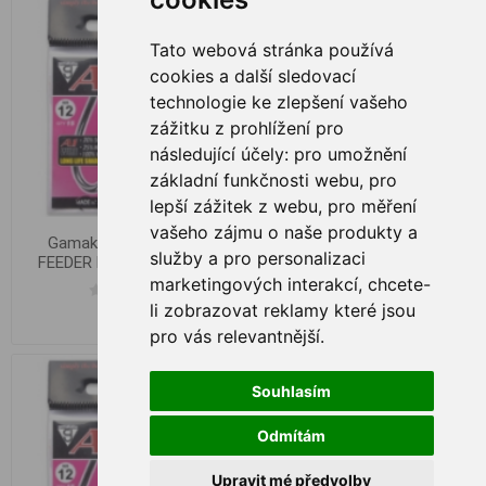
Tato webová stránka používá
cookies a další sledovací
technologie ke zlepšení vašeho
zážitku z prohlížení pro
následující účely:
pro umožnění
základní funkčnosti webu
,
pro
lepší zážitek z webu
,
pro měření
vašeho zájmu o naše produkty a
Gamakatsu A1 TEAM
Gamakatsu A1 TEAM
služby a pro personalizaci
FEEDER Fine Carp, vel.10
FEEDER Fine Carp, vel.12
marketingových interakcí
,
chcete-
li zobrazovat reklamy které jsou
€ 4,04
€ 3,42
pro vás relevantnější
.
Souhlasím
Odmítám
Upravit mé předvolby