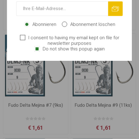
Fudo Delta Mejina
Fudo Delta Mejina #5 (8ks)
Ab € 1,61
€ 1,61
Abonnieren
Abonnement löschen
I consent to having my email kept on file for
newsletter purposes
Do not show this popup again
Fudo Delta Mejina #7 (9ks)
Fudo Delta Mejina #9 (11ks)
€ 1,61
€ 1,61