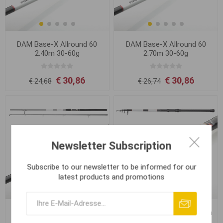
DAM Base-X Allround 60
DAM Base-X Allround 60
2.40m 30-60g
2.70m 30-60g
€ 30,86
€ 30,86
€ 24,68
€ 26,74
Newsletter Subscription
Subscribe to our newsletter to be informed for our
latest products and promotions
DAM Base-X Allround 60
DAM Base-X Tele 100 2.70m
3.00m 30-60g
50-100g