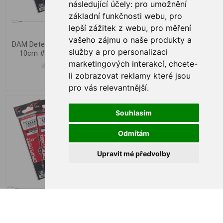
následující účely:
pro umožnění
základní funkčnosti webu
,
pro
lepší zážitek z webu
,
pro měření
vašeho zájmu o naše produkty a
DAM Detek Method Hair Rig
DAM Detek Method Spike
služby a pro personalizaci
10cm #8 0.28mm 8stk.
Rig 10cm #10 0.25mm 8ks
marketingových interakcí
,
chcete-
li zobrazovat reklamy které jsou
€ 3,91
€ 3,91
pro vás relevantnější
.
Souhlasím
Odmítám
Upravit mé předvolby
DAM Detek Method Spike
DAM EFFZETT Executor
Rig 10cm #12 0.22mm 8ks
Copper #1 3g