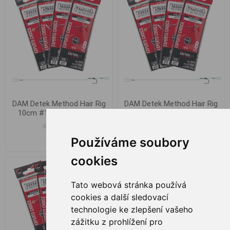
DAM Detek Method Hair Rig
DAM Detek Method Hair Rig
10cm #10 0.25mm 8stk.
10cm #12 0.22mm 8stk.
Používáme soubory
€ 3,91
€ 3,91
cookies
Tato webová stránka používá
cookies a další sledovací
technologie ke zlepšení vašeho
zážitku z prohlížení pro