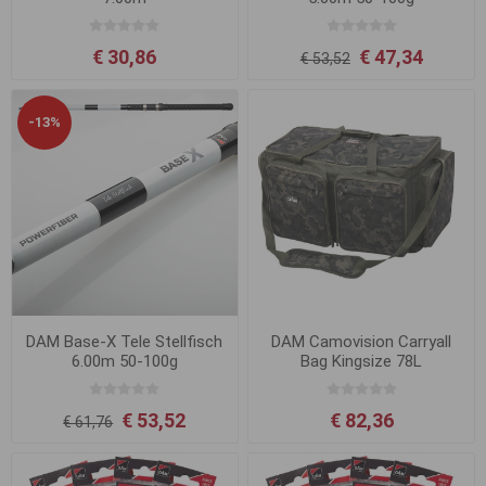
€ 30,86
€ 47,34
€ 53,52
-13%
DAM Base-X Tele Stellfisch
DAM Camovision Carryall
6.00m 50-100g
Bag Kingsize 78L
€ 53,52
€ 82,36
€ 61,76