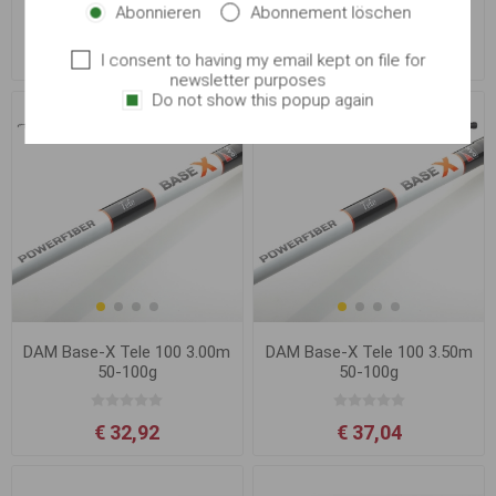
Abonnieren
Abonnement löschen
€ 37,04
€ 30,86
I consent to having my email kept on file for
€ 30,86
newsletter purposes
Do not show this popup again
DAM Base-X Tele 100 3.00m
DAM Base-X Tele 100 3.50m
50-100g
50-100g
€ 32,92
€ 37,04