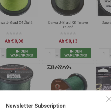
iwa J-Braid X4 Žlutá
Daiwa J-Braid X8 Tmavě
Daiwa
zelená
Ab € 0,08
Ab € 0,13
IN DEN
IN DEN
i
i
WARENKORB
WARENKORB
h
h
Newsletter Subscription