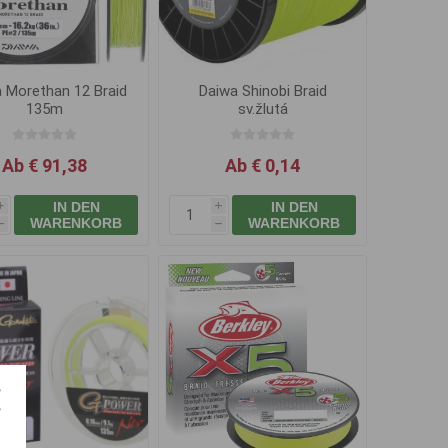
 Morethan 12 Braid
Daiwa Shinobi Braid
135m
sv.žlutá
Ab € 91,38
Ab € 0,14
IN DEN
IN DEN
i
i
WARENKORB
WARENKORB
h
h