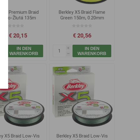
wer Premium Braid
Berkley X5 Braid Flame
 Fluo-Žlutá 135m
Green 150m, 0.20mm
20.6kg
Ab € 20,15
€ 20,56
IN DEN
IN DEN
i
i
WARENKORB
WARENKORB
h
h
ey X5 Braid Low-Vis
Berkley X5 Braid Low-Vis