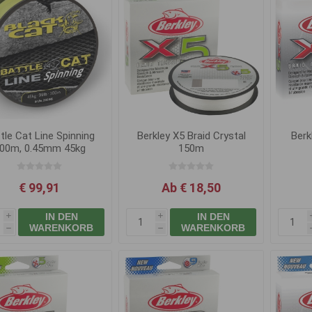
tle Cat Line Spinning
Berkley X5 Braid Crystal
Berk
00m, 0.45mm 45kg
150m
€ 99,91
Ab € 18,50
IN DEN
IN DEN
i
i
WARENKORB
WARENKORB
h
h