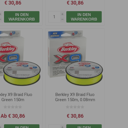
€ 30,86
€ 30,86
IN DEN
IN DEN
i
i
WARENKORB
WARENKORB
h
h
kley X9 Braid Fluo
Berkley X9 Braid Fluo
Green 150m
Green 150m, 0.08mm
7.6kg
Ab € 30,86
€ 30,86
IN DEN
IN DEN
i
i