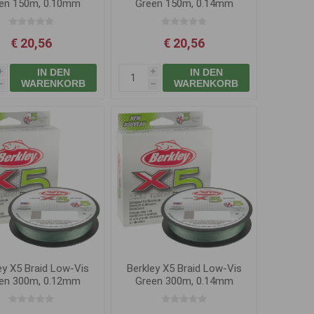
en 150m, 0.10mm
Green 150m, 0.14mm
9.0kg
14.2kg
€ 20,56
€ 20,56
IN DEN
IN DEN
i
i
WARENKORB
WARENKORB
h
h
ey X5 Braid Low-Vis
Berkley X5 Braid Low-Vis
en 300m, 0.12mm
Green 300m, 0.14mm
12.1kg
14.2kg