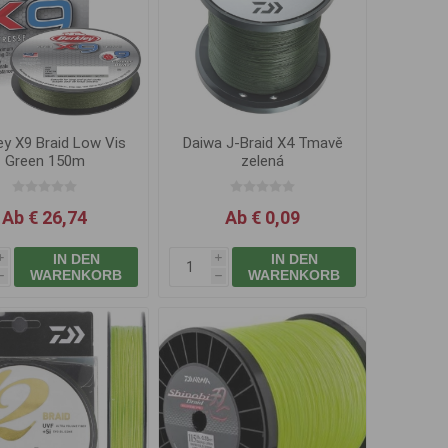
ey X9 Braid Low Vis
Daiwa J-Braid X4 Tmavě
Green 150m
zelená
Ab € 26,74
Ab € 0,09
IN DEN
IN DEN
i
i
WARENKORB
WARENKORB
h
h