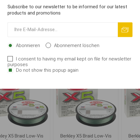
Subscribe to our newsletter to be informed for our latest
aiwa Shinobi Braid
Daiwa Tournament 8
G-Po
products and promotions
tm.zelená
Braid EVO Tm.zelená
Neo
Ab € 0,14
Ab € 0,24
Abonnieren
Abonnement löschen
IN DEN
IN DEN
i
i
WARENKORB
WARENKORB
h
h
I consent to having my email kept on file for newsletter
purposes
Do not show this popup again
kley X5 Braid Low-Vis
Berkley X5 Braid Low-Vis
Berkl