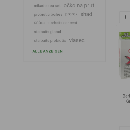
očko na prut
mikado sea set
shad
prorex
probiotic boilies
šňůra
starbaits concept
starbaits global
vlasec
starbaits probiotic
ALLE ANZEIGEN
Ber
G