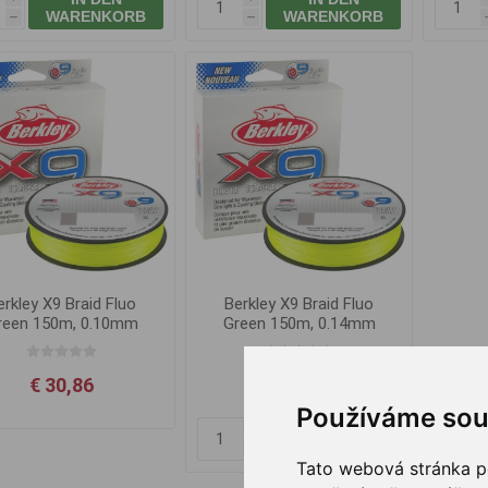
WARENKORB
WARENKORB
h
h
erkley X9 Braid Fluo
Berkley X9 Braid Fluo
Ber
reen 150m, 0.10mm
Green 150m, 0.14mm
Gre
9.0kg
14.2kg
€ 30,86
€ 30,86
Používáme sou
IN DEN
i
IN 
WARENKORB
h
Tato webová stránka po