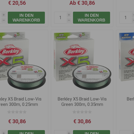
€ 20,56
Ab € 30,86
IN DEN
IN DEN
i
i
WARENKORB
WARENKORB
h
h
kley X5 Braid Low-Vis
Berkley X5 Braid Low-Vis
Ber
reen 300m, 0.25mm
Green 300m, 0.35mm
27.0kg
36.3kg
€ 30,86
€ 30,86
IN DEN
IN DEN
i
i