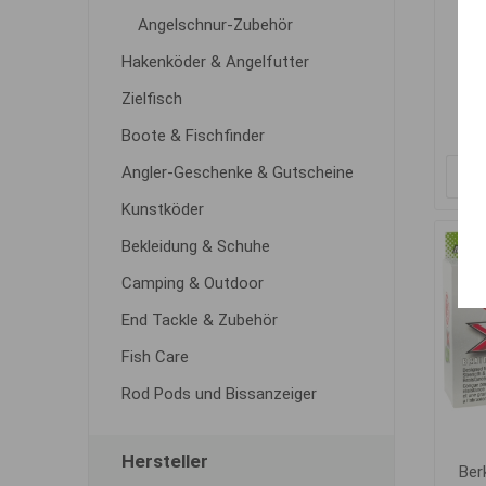
Angelschnur-Zubehör
D
Hakenköder & Angelfutter
Zielfisch
Boote & Fischfinder
Angler-Geschenke & Gutscheine
Kunstköder
Bekleidung & Schuhe
Camping & Outdoor
End Tackle & Zubehör
Fish Care
Rod Pods und Bissanzeiger
Hersteller
Ber