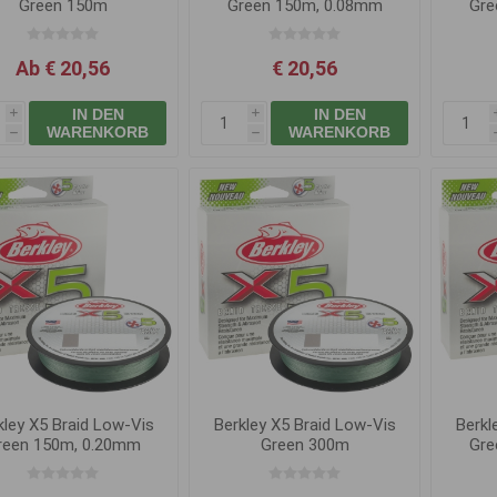
Green 150m
Green 150m, 0.08mm
Gre
7.6kg
Ab € 20,56
€ 20,56
IN DEN
IN DEN
i
i
WARENKORB
WARENKORB
h
h
kley X5 Braid Low-Vis
Berkley X5 Braid Low-Vis
Berkl
reen 150m, 0.20mm
Green 300m
Gre
20.6kg