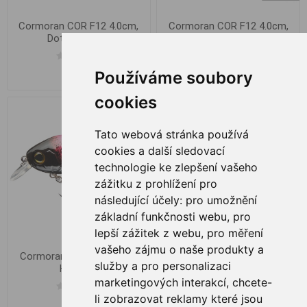
Cormoran COR F12 4.0cm,
Cormoran COR F12 4.0cm,
Dotted Roach
Perch
Používáme soubory
€ 6,02
€ 6,02
cookies
Tato webová stránka používá
cookies a další sledovací
technologie ke zlepšení vašeho
zážitku z prohlížení pro
následující účely:
pro umožnění
základní funkčnosti webu
,
pro
lepší zážitek z webu
,
pro měření
vašeho zájmu o naše produkty a
Cormoran COR F14 4.5cm
Cormoran COR F14 4.5cm
služby a pro personalizaci
Hot Pink
Chatreuse/Black
marketingových interakcí
,
chcete-
li zobrazovat reklamy které jsou
€ 6,55
€ 6,55