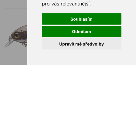
pro vás relevantnější
.
Souhlasím
Odmítám
Upravit mé předvolby
Cormoran COR F14 4.5cm
Cormoran COR F15 3.7cm
Chocolate
Brown Minnow
€ 6,55
€ 6,55