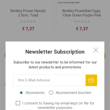
Berkley Power Nymph
Berkley PowerBait Eggs,
2.5cm, Toad
Clear Green Purple-Pink
€ 7,37
€ 7,37
Newsletter Subscription
Subscribe to our newsletter to be informed for our
latest products and promotions
Abonnieren
Abonnement löschen
Berkley PowerBait Eggs,
Berkley PowerBait Eggs,
Clear Green-Fluo Orange
Clear Silver-Fl.Yellow
I consent to having my email kept on file for
newsletter purposes