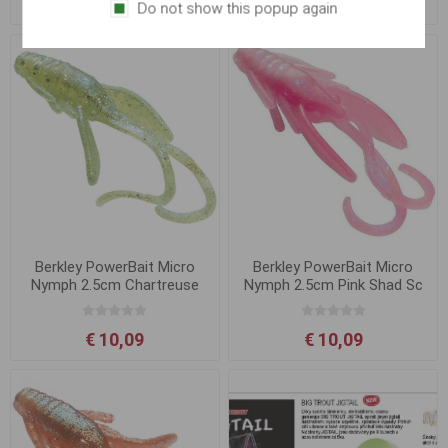
€ 7,37
€ 7,37
Do not show this popup again
Berkley PowerBait Micro
Berkley PowerBait Micro
Nymph 2.5cm Chartreuse
Nymph 2.5cm Pink Shad Sc
Silver Fleck Sc
€ 10,09
€ 10,09