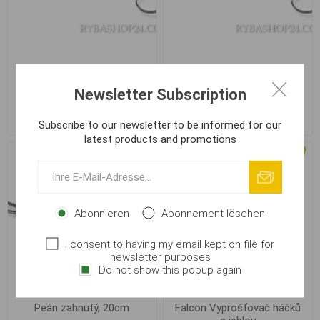
Peán zahnutý, 13cm
Peán zahnutý, 15cm
Newsletter Subscription
€ 3,67
€ 4,08
Subscribe to our newsletter to be informed for our
latest products and promotions
Abonnieren
Abonnement löschen
I consent to having my email kept on file for
newsletter purposes
Do not show this popup again
Peán zahnutý, 20cm
Falcon Vyprošťovač háčků