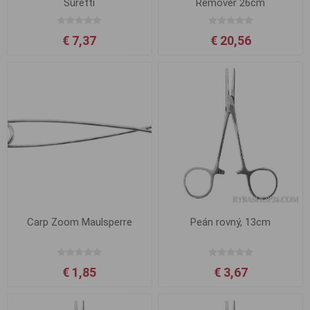
Suretti
Remover 26cm
€ 7,37
€ 20,56
Carp Zoom Maulsperre
Peán rovný, 13cm
€ 1,85
€ 3,67