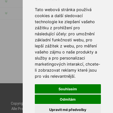
KUNDENSERVICE
Tato webová stránka používá
HILFE & SERVICE
cookies a další sledovací
technologie ke zlepšení vašeho
zážitku z prohlížení pro
FOLGE UNS
následující účely:
pro umožnění
základní funkčnosti webu
,
pro
lepší zážitek z webu
,
pro měření
vašeho zájmu o naše produkty a
ZAHLUNGSMÖGLICHKEITEN
služby a pro personalizaci
marketingových interakcí
,
chcete-
li zobrazovat reklamy které jsou
pro vás relevantnější
.
Souhlasím
Powered by
nopCommerce
Designed by
Nop-Templates.com
Odmítám
Copyright © 2026 Rybashop CZ. Alle Rechte vorbehalten.
Alle Preise wurden inklusive Steuer angegeben. Inklusive
Upravit mé předvolby
Versand