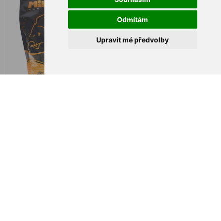
Odmítám
Upravit mé předvolby
Mikbaits Classic Halibut
Mikbaits Classic Halibut
Pelety 20mm, 1kg
Pelety 20mm,10kg+Los.Olej
€ 5,31
€ 52,74