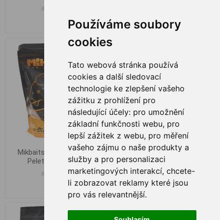
Používáme soubory
€ 7,42
€ 2,93
cookies
Tato webová stránka používá
cookies a další sledovací
technologie ke zlepšení vašeho
zážitku z prohlížení pro
následující účely:
pro umožnění
základní funkčnosti webu
,
pro
lepší zážitek z webu
,
pro měření
vašeho zájmu o naše produkty a
Mikbaits Classic Halibut
Mikbaits Classic Halibut
služby a pro personalizaci
Pelety 14mm, 1kg
Pelety 14mm,2.5kg+Los.Oil
marketingových interakcí
,
chcete-
li zobrazovat reklamy které jsou
€ 5,31
€ 15,20
pro vás relevantnější
.
Souhlasím