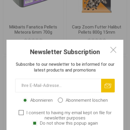
Mikbaits Fanatica Pellets
Carp Zoom Futter Halibut
Meteora 6mm 700g
Pellets 800g 15mm
€ 6,14
€ 5,97
Newsletter Subscription
Subscribe to our newsletter to be informed for our
latest products and promotions
Abonnieren
Abonnement löschen
I consent to having my email kept on file for
newsletter purposes
Do not show this popup again
Carp Zoom Futter Halibut
Carp Zoom Futter Halibut
Pellets - 800g 20mm
Pellets - 800g 3mm