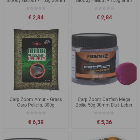
Bloody Halibut - 150g 20mm
Bloody Halibut - 150g 8mm
€ 2,84
€ 2,84
Carp Zoom Amur - Grass
Carp Zoom Catfish Mega
Carp Pellets, 800g
Boilie 50g 30mm Blut-Leber
€ 6,39
€ 5,36