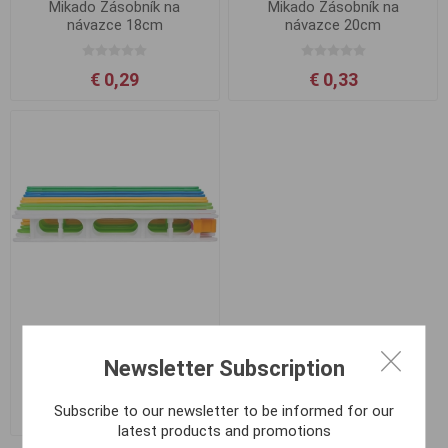
Mikado Zásobník na
Mikado Zásobník na
návazce 18cm
návazce 20cm
€ 0,29
€ 0,33
Mikado Zásobník na
návazce 25cm
Newsletter Subscription
Subscribe to our newsletter to be informed for our
€ 0,41
latest products and promotions