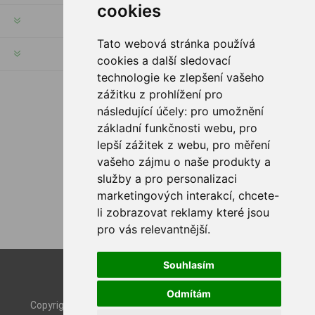
cookies
KUNDENSERVICE
Tato webová stránka používá
HILFE & SERVICE
cookies a další sledovací
technologie ke zlepšení vašeho
zážitku z prohlížení pro
FOLGE UNS
následující účely:
pro umožnění
základní funkčnosti webu
,
pro
lepší zážitek z webu
,
pro měření
vašeho zájmu o naše produkty a
ZAHLUNGSMÖGLICHKEITEN
služby a pro personalizaci
marketingových interakcí
,
chcete-
li zobrazovat reklamy které jsou
pro vás relevantnější
.
Souhlasím
Powered by
nopCommerce
Designed by
Nop-Templates.com
Odmítám
Copyright © 2026 Rybashop CZ. Alle Rechte vorbehalten.