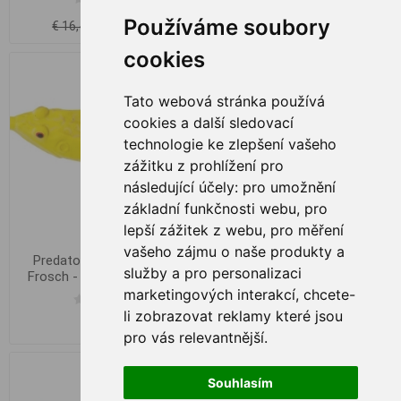
Používáme soubory
€ 11,51
€ 11,51
€ 16,44
€ 16,44
cookies
Tato webová stránka používá
cookies a další sledovací
technologie ke zlepšení vašeho
zážitku z prohlížení pro
následující účely:
pro umožnění
základní funkčnosti webu
,
pro
lepší zážitek z webu
,
pro měření
vašeho zájmu o naše produkty a
Predator-Z Springender
Predator-Z Springender
služby a pro personalizaci
Frosch - 6,5 cm / 15,5 g /
Frosch - 6,5 cm / 15,5 g /
Gelb
Natur
marketingových interakcí
,
chcete-
li zobrazovat reklamy které jsou
€ 4,53
€ 5,56
pro vás relevantnější
.
Souhlasím