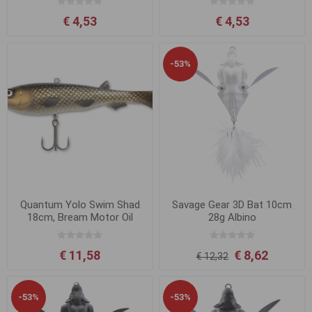
€ 4,53
€ 4,53
-53%
Quantum Yolo Swim Shad
Savage Gear 3D Bat 10cm
18cm, Bream Motor Oil
28g Albino
€ 11,58
€ 8,62
€ 12,32
-53%
-53%