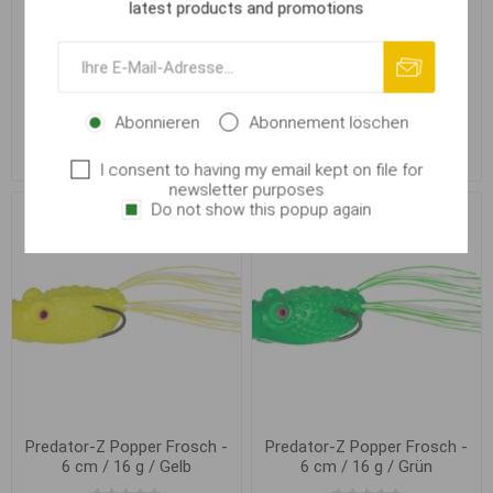
latest products and promotions
Predator-Z Dicke Maus - 7
Predator-Z Popper Frosch -
cm / 21 g
6 cm / 16 g / Schwarz
Abonnieren
Abonnement löschen
€ 5,07
€ 5,07
I consent to having my email kept on file for
newsletter purposes
Do not show this popup again
Predator-Z Popper Frosch -
Predator-Z Popper Frosch -
6 cm / 16 g / Gelb
6 cm / 16 g / Grün