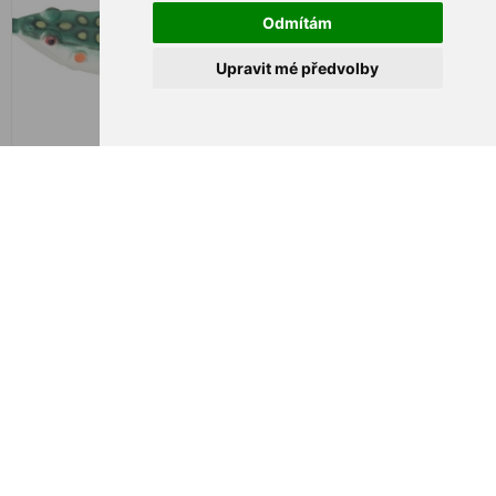
Odmítám
Upravit mé předvolby
Predator-Z Springender
Predator-Z Tanzender
Frosch - 6,5 cm / 15,5 g /
Frosch - 5 cm / 13 g
Grün
€ 5,56
€ 5,07