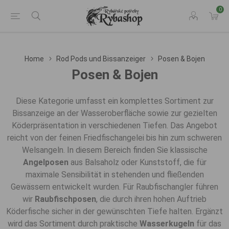
0
Home
Rod Pods und Bissanzeiger
Posen & Bojen
Posen & Bojen
Diese Kategorie umfasst ein komplettes Sortiment zur
Bissanzeige an der Wasseroberfläche sowie zur gezielten
Köderpräsentation in verschiedenen Tiefen. Das Angebot
reicht von der feinen Friedfischangelei bis hin zum schweren
Welsangeln. In diesem Bereich finden Sie klassische
Angelposen
aus Balsaholz oder Kunststoff, die für
maximale Sensibilität in stehenden und fließenden
Gewässern entwickelt wurden. Für Raubfischangler führen
wir
Raubfischposen
, die durch ihren hohen Auftrieb
Köderfische sicher in der gewünschten Tiefe halten. Ergänzt
wird das Sortiment durch praktische
Wasserkugeln
für das