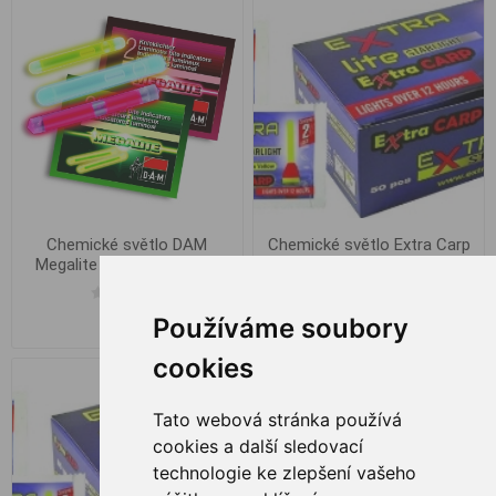
Chemické světlo DAM
Chemické světlo Extra Carp
Megalite žluté 4.5x39mm
žluté, 3.0x39mm (2ks)
2ks
Používáme soubory
€ 0,49
€ 0,49
cookies
Tato webová stránka používá
cookies a další sledovací
technologie ke zlepšení vašeho