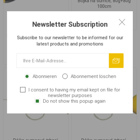
Bójka na sumce, 80g+80g
100cm
€ 7,37
Newsletter Subscription
Bójka na sumce, 220g+220g
Subscribe to our newsletter to be informed for our
150cm
latest products and promotions
€ 12,32
Abonnieren
Abonnement löschen
I consent to having my email kept on file for
newsletter purposes
Do not show this popup again