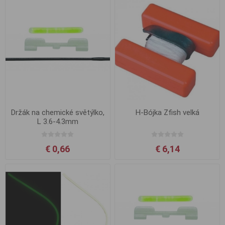
Držák na chemické světýlko,
H-Bójka Zfish velká
L 3.6-4.3mm
€ 0,66
€ 6,14