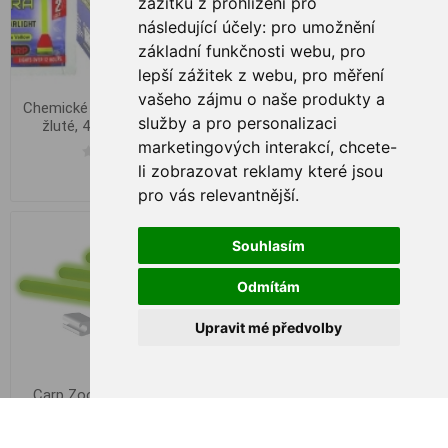
zážitku z prohlížení pro
následující účely:
pro umožnění
základní funkčnosti webu
,
pro
Carp Zoom Feeder
lepší zážitek z webu
,
pro měření
Knicklicht 2Stk 4,5x39mm
vašeho zájmu o naše produkty a
Chemické světlo Extra Carp
služby a pro personalizaci
žluté, 4.5x39mm (2ks)
€ 1,03
marketingových interakcí
,
chcete-
li zobrazovat reklamy které jsou
€ 0,49
pro vás relevantnější
.
Souhlasím
Odmítám
Upravit mé předvolby
Carp Zoom Knicklicht - 3
Stk. / 3,0x25 mm
Carp Zoom Knicklicht - 3Stk