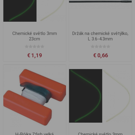
Chemické světlo 3mm
Držák na chemické světýlko,
23cm
L 3.6-4.3mm
€ 1,19
€ 0,66
H-Bójka Zfish velká
Chemické světlo 3mm