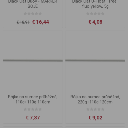
Black Cat Buoy - MARKER
Black Cat U-Float "Tree"
BOJE
fluo yellow, 5g
€ 16,44
€ 4,08
€ 18,91
Bójka na sumce průběžná,
Bójka na sumce průběžná,
110g+110g 110cm
220g+110g 120cm
€ 7,37
€ 9,02