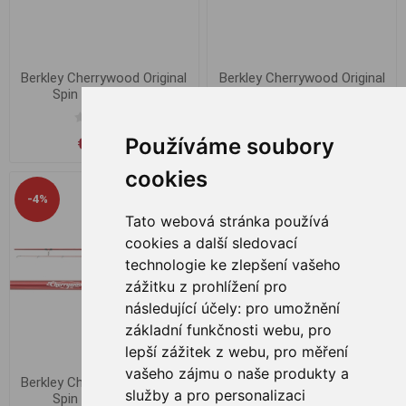
Berkley Cherrywood Original
Berkley Cherrywood Original
Spin 2.40m 2-10g
Spin 2.40m 3-18g
Používáme soubory
€ 44,87
€ 46,93
cookies
-4%
Tato webová stránka používá
cookies a další sledovací
technologie ke zlepšení vašeho
zážitku z prohlížení pro
následující účely:
pro umožnění
základní funkčnosti webu
,
pro
lepší zážitek z webu
,
pro měření
vašeho zájmu o naše produkty a
Berkley Cherrywood Original
Berkley Cherrywood Spezi
služby a pro personalizaci
Spin 2.40m 7-28g
Trout Spin 2.40m 7-28g