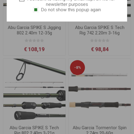
newsletter purposes
Do not show this popup again
Abu Garcia SPIKE S Jigging
Abu Garcia SPIKE S Tech
802 2.40m 12-35g
Rig 742 2.20m 3-16g
€ 108,19
€ 98,84
-8%
Abu Garcia SPIKE S Tech
Abu Garcia Tormentor Spin
Rig 802 2.40m 3-21g
2.74m 20-60g