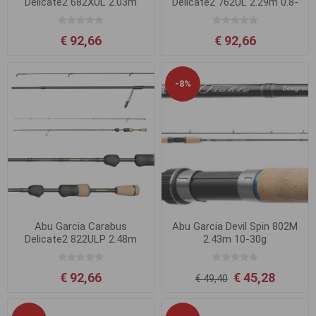
Delicate2 682XUL 2.03m
Delicate2 762UL 2.29m 0.8-
0.5-3.5g
4g
€ 92,66
€ 92,66
-8%
Abu Garcia Carabus
Abu Garcia Devil Spin 802M
Delicate2 822ULP 2.48m
2.43m 10-30g
1.0-5g
€ 92,66
€ 45,28
€ 49,40