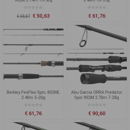
902M 2.74m 15-50g
2.40m 10-35g
€ 50,63
€ 61,76
€ 58,87
Berkley FireFlex Spin, 802ML
Abu Garcia ORRA Predator
2.40m 5-20g
Spin 902M 2.70m 7-28g
€ 61,76
€ 90,60