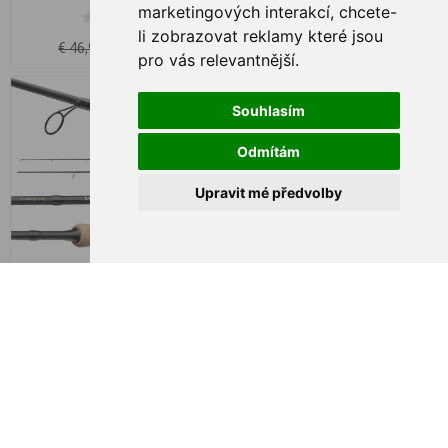
marketingových interakcí
,
chcete-
li zobrazovat reklamy které jsou
€ 45,28
€ 41,16
€ 46,93
pro vás relevantnější
.
Souhlasím
Odmítám
Upravit mé předvolby
Berkley Lightning HT II Spin
Berkley Lightning HT II
902ML 2.70m 10-30g
Travel 964M 2.90m 8-32g
€ 49,44
€ 53,52
-7%