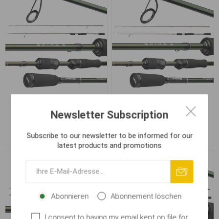
Abu Garcia SPIKE S Finesse
Abu Garcia SPIKE S Finesse
Jig 762 2.30m 5-18g
Spin 702 2.10m 3-15g
Newsletter Subscription
€ 93,44
€ 98,84
Subscribe to our newsletter to be informed for our
latest products and promotions
Abonnieren
Abonnement löschen
I consent to having my email kept on file for