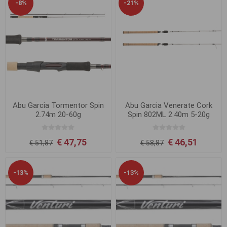
-8%
-21%
Abu Garcia Tormentor Spin
Abu Garcia Venerate Cork
2.74m 20-60g
Spin 802ML 2.40m 5-20g
€ 47,75
€ 46,51
€ 51,87
€ 58,87
-13%
-13%