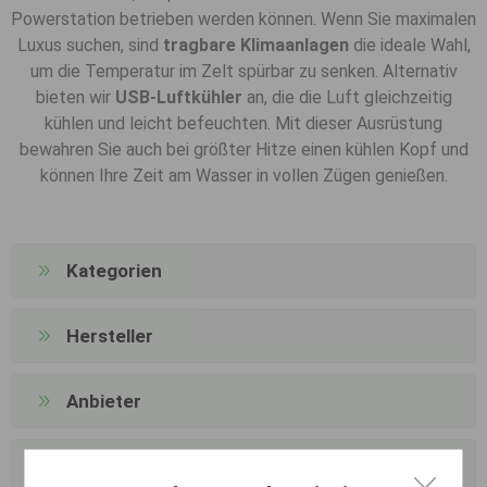
Powerstation betrieben werden können. Wenn Sie maximalen
Luxus suchen, sind
tragbare Klimaanlagen
die ideale Wahl,
um die Temperatur im Zelt spürbar zu senken. Alternativ
bieten wir
USB-Luftkühler
an, die die Luft gleichzeitig
kühlen und leicht befeuchten. Mit dieser Ausrüstung
bewahren Sie auch bei größter Hitze einen kühlen Kopf und
können Ihre Zeit am Wasser in vollen Zügen genießen.
Kategorien
Hersteller
Anbieter
Beliebte Begriffe