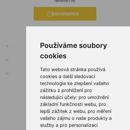
Newsletter
ABONNIEREN
Používáme soubory
RECHTE & FRISTEN
cookies
KUNDENSERVICE
Tato webová stránka používá
HILFE & SERVICE
cookies a další sledovací
technologie ke zlepšení vašeho
zážitku z prohlížení pro
FOLGE UNS
následující účely:
pro umožnění
základní funkčnosti webu
,
pro
lepší zážitek z webu
,
pro měření
vašeho zájmu o naše produkty a
služby a pro personalizaci
ZAHLUNGSMÖGLICHKEITEN