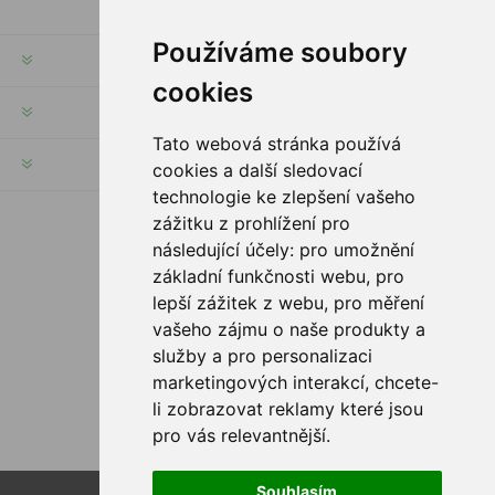
Používáme soubory
RECHTE & FRISTEN
cookies
KUNDENSERVICE
Tato webová stránka používá
HILFE & SERVICE
cookies a další sledovací
technologie ke zlepšení vašeho
zážitku z prohlížení pro
FOLGE UNS
následující účely:
pro umožnění
základní funkčnosti webu
,
pro
lepší zážitek z webu
,
pro měření
vašeho zájmu o naše produkty a
služby a pro personalizaci
ZAHLUNGSMÖGLICHKEITEN
marketingových interakcí
,
chcete-
li zobrazovat reklamy které jsou
pro vás relevantnější
.
Souhlasím