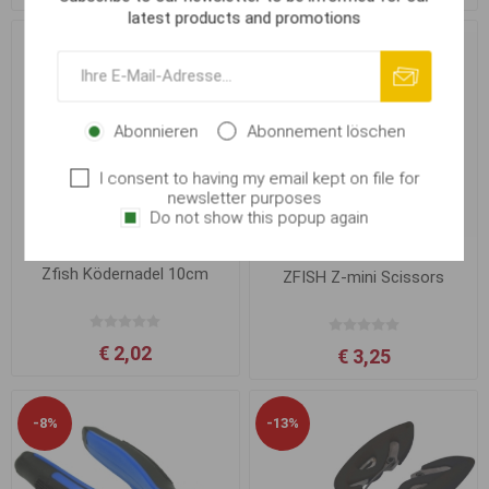
latest products and promotions
Abonnieren
Abonnement löschen
I consent to having my email kept on file for
newsletter purposes
Do not show this popup again
Zfish Ködernadel 10cm
ZFISH Z-mini Scissors
€ 2,02
€ 3,25
-8%
-13%