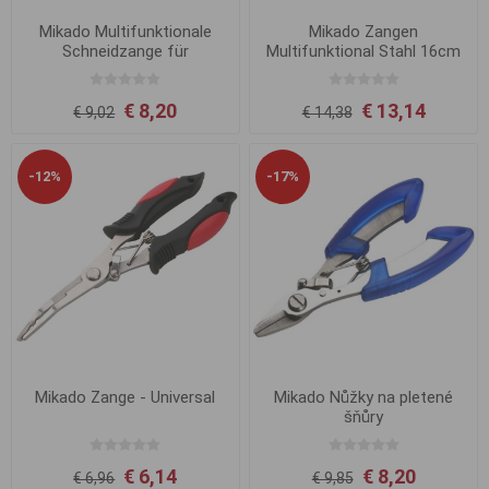
Mikado Multifunktionale
Mikado Zangen
Schneidzange für
Multifunktional Stahl 16cm
geflochtene Schnüre
€ 8,20
€ 13,14
€ 9,02
€ 14,38
-12%
-17%
Mikado Zange - Universal
Mikado Nůžky na pletené
šňůry
€ 6,14
€ 8,20
€ 6,96
€ 9,85