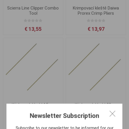
Scierra Line Clipper Combo
Krimpovací kleště Daiwa
Tool
Prorex Crimp Pliers
€ 13,55
€ 13,97
Ködernadel hohl 15cm
Ködernadel hohl 20cm
Newsletter Subscription
€ 0,74
€ 0,74
Subscribe to our newsletter to be informed for our