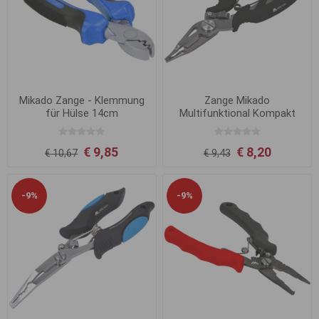
Mikado Zange - Klemmung
Zange Mikado
für Hülse 14cm
Multifunktional Kompakt
€ 9,85
€ 8,20
€ 10,67
€ 9,43
-9%
-9%