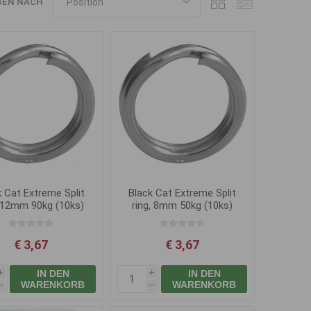
GEN NACH
k Cat Extreme Split
Black Cat Extreme Split
, 12mm 90kg (10ks)
ring, 8mm 50kg (10ks)
€ 3,67
€ 3,67
IN DEN
IN DEN
i
i
WARENKORB
WARENKORB
h
h