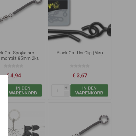
ck Cat Spojka pro
Black Cat Uni Clip (5ks)
í montáž 85mm 2ks
€ 4,94
€ 3,67
IN DEN
IN DEN
i
i
WARENKORB
WARENKORB
h
h