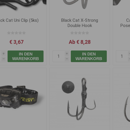
ck Cat Uni Clip (5ks)
Black Cat X-Strong
C
Double Hook
Pose
8x
€ 3,67
Ab € 8,28
IN DEN
IN DEN
i
i
WARENKORB
WARENKORB
h
h