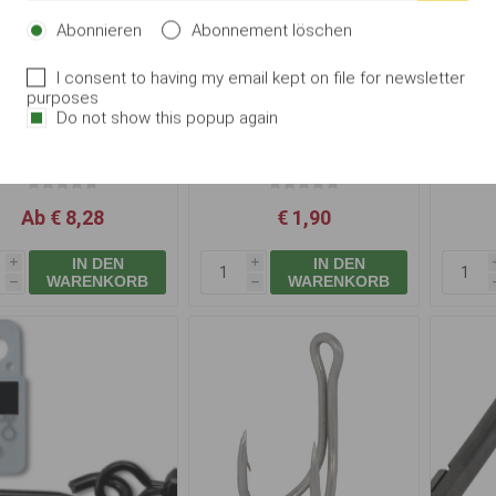
Abonnieren
Abonnement löschen
I consent to having my email kept on file for newsletter
purposes
Do not show this popup again
Black Cat X-Strong
Carp Zoom Bullet
C
Double Hook
Posenstopper - 2 Stk. /
Posen
8x10 mm / Schwarz
Ab € 8,28
€ 1,90
IN DEN
IN DEN
i
i
WARENKORB
WARENKORB
h
h