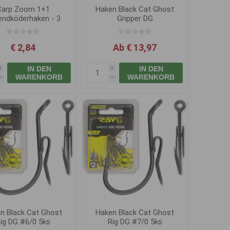
Carp Zoom 1+1
Haken Black Cat Ghost
endköderhaken - 3
Gripper DG
Stk. / Gr. 6/0
€ 2,84
Ab € 13,97
IN DEN
IN DEN
i
i
WARENKORB
WARENKORB
h
h
n Black Cat Ghost
Haken Black Cat Ghost
ig DG #6/0 5ks
Rig DG #7/0 5ks