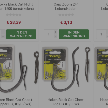
ovka Black Cat Night
Carp Zoom 2+1
ion 1500 černá/zelená
Lebendköder-
Leb
Zwillingshaken - 2 Stk. /
Gr. 6/0
€ 28,39
€ 3,13
IN DEN
IN DEN
i
i
WARENKORB
WARENKORB
h
h
ken Black Cat Ghost
Haken Black Cat Ghost
Hake
ipper DG, #1/0 (5ks)
Rig DG #5/0 5ks
R