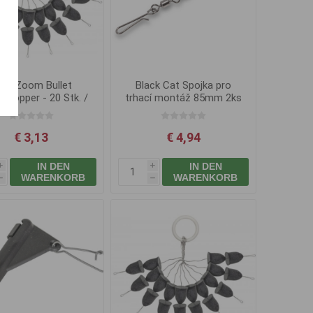
arp Zoom Bullet
Black Cat Spojka pro
stopper - 20 Stk. /
trhací montáž 85mm 2ks
Schwarz
€ 3,13
€ 4,94
IN DEN
IN DEN
i
i
WARENKORB
WARENKORB
h
h