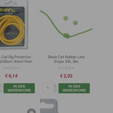
k Cat Rig Protector
Black Cat Rubber Line
 2x50cm 3mm/7mm
Stops XXL 3ks
žlutá
€ 6,14
€ 2,02
IN DEN
IN DEN
i
i
WARENKORB
WARENKORB
h
h