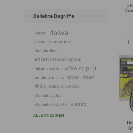
Čel
Vis
Beliebte Begriffe
daiwa
Balsax
daiwa tournament
duckfin shad
effzett standard spoon
očko na prut
mikado sea set
shad
prorex
probiotic boilies
šňůra
starbaits concept
starbaits global
vlasec
starbaits probiotic
ALLE ANZEIGEN
Ha
Gr