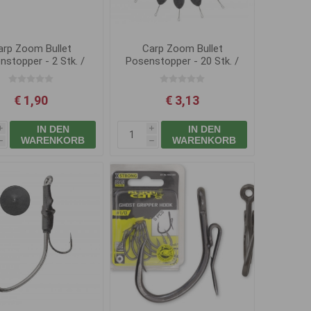
arp Zoom Bullet
Carp Zoom Bullet
nstopper - 2 Stk. /
Posenstopper - 20 Stk. /
10 mm / Schwarz
Schwarz
€ 1,90
€ 3,13
IN DEN
IN DEN
i
i
WARENKORB
WARENKORB
h
h