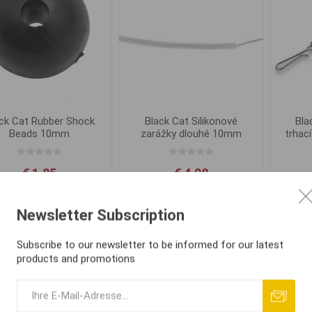
ck Cat Rubber Shock
Black Cat Silikonové
Bla
Beads 10mm
zarážky dlouhé 10mm
trhac
€ 1,85
€ 4,08
IN DEN
IN DEN
i
i
Newsletter Subscription
WARENKORB
WARENKORB
h
h
Subscribe to our newsletter to be informed for our latest
products and promotions