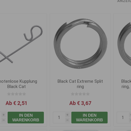
ANZEI
notenlose Kupplung
Black Cat Extreme Split
Blac
Black Cat
ring
ring
Ab € 2,51
Ab € 3,67
IN DEN
IN DEN
i
i
WARENKORB
WARENKORB
h
h