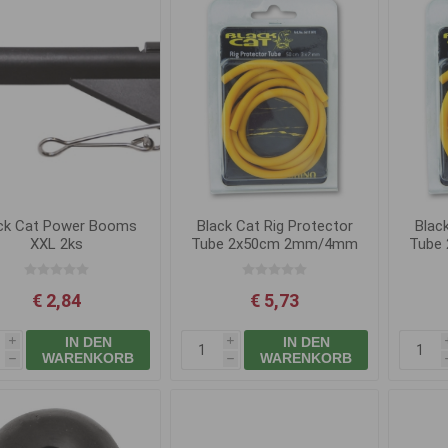
ck Cat Power Booms
Black Cat Rig Protector
Blac
XXL 2ks
Tube 2x50cm 2mm/4mm
Tube
žlutá
€ 2,84
€ 5,73
IN DEN
IN DEN
i
i
WARENKORB
WARENKORB
h
h