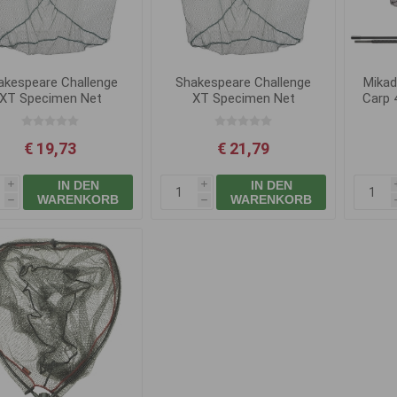
akespeare Challenge
Shakespeare Challenge
Mikad
XT Specimen Net
XT Specimen Net
Carp 
75cx75cm
90cx90cm
€ 19,73
€ 21,79
IN DEN
IN DEN
i
i
WARENKORB
WARENKORB
h
h