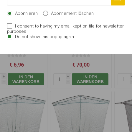
Abonnieren
Abonnement löschen
I consent to having my email kept on file for newsletter
purposes
Do not show this popup again
logic L Net Spreader
Garda Kescher Easy
Plov
Block Metallic 42"
Speedy Faltbar
€ 6,96
€ 70,00
IN DEN
IN DEN
i
i
WARENKORB
WARENKORB
h
h