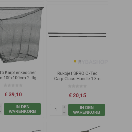
tti Karpfenkescher
Rukojeť SPRO C-Tec
m 100x100cm 2-tlg.
Carp Glass Handle 1.8m
€ 39,10
€ 20,15
IN DEN
IN DEN
i
i
WARENKORB
WARENKORB
h
h