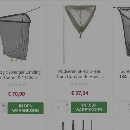
Podběrák SPRO C-Tec
Sure
logic Avenger Landing
Carp Composite Handle
180c
et Camo 42" 180cm
2sec
€ 37,04
€ 70,00
IN DEN
IN DEN
i
i
WARENKORB
WARENKORB
h
h