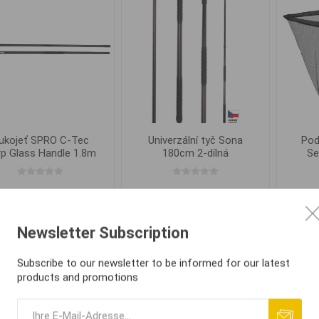
ukojeť SPRO C-Tec
Univerzální tyč Sona
Pod
p Glass Handle 1.8m
180cm 2-dílná
Se
2-díly
€ 27,97
€ 33,33
IN DEN
IN DEN
i
i
Newsletter Subscription
WARENKORB
WARENKORB
h
h
Subscribe to our newsletter to be informed for our latest
products and promotions