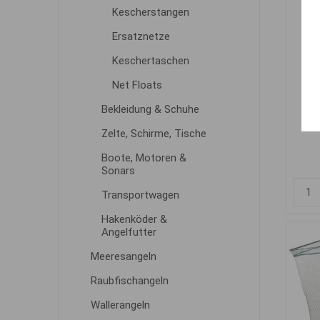
Kescherstangen
Ersatznetze
Keschertaschen
Net Floats
Pro
Bekleidung & Schuhe
Zelte, Schirme, Tische
Boote, Motoren &
Sonars
Transportwagen
Hakenköder &
Angelfutter
Meeresangeln
Raubfischangeln
Wallerangeln