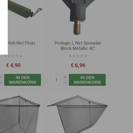
ák Zfish Net Float
Prologic L Net Spreader
Block Metallic 42"
€ 4,90
€ 6,96
IN DEN
IN DEN
i
i
WARENKORB
WARENKORB
h
h