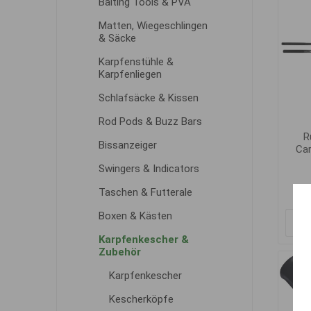
Baiting Tools & PVA
Matten, Wiegeschlingen
& Säcke
Karpfenstühle &
Karpfenliegen
Schlafsäcke & Kissen
Rod Pods & Buzz Bars
R
Bissanzeiger
Car
Swingers & Indicators
Taschen & Futterale
Boxen & Kästen
Karpfenkescher &
Zubehör
Karpfenkescher
Kescherköpfe