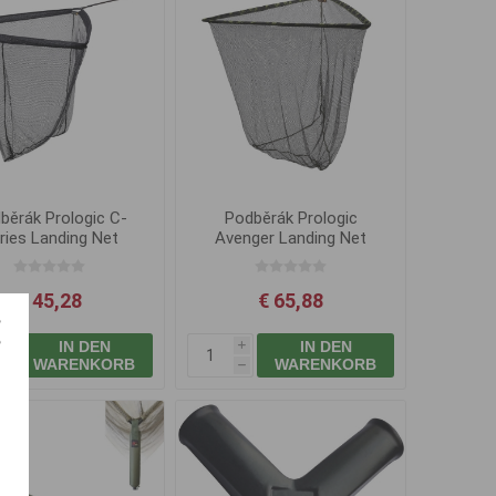
běrák Prologic C-
Podběrák Prologic
ries Landing Net
Avenger Landing Net
1.80m 1díl
1.80m 1díl
€ 45,28
€ 65,88
IN DEN
IN DEN
i
i
WARENKORB
WARENKORB
h
h