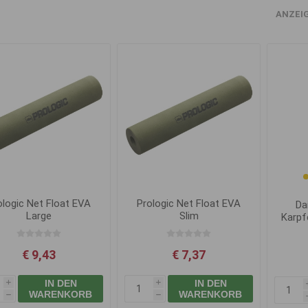
ANZEI
ologic Net Float EVA
Prologic Net Float EVA
Da
Large
Slim
Karpf
€ 9,43
€ 7,37
IN DEN
IN DEN
i
i
WARENKORB
WARENKORB
h
h