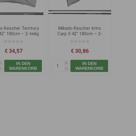
o Kescher Territory
Mikado Kescher Intro
42" 180cm – 2-teilig
Carp II 42" 180cm – 2-
teilig
€ 34,57
€ 30,86
IN DEN
IN DEN
i
i
WARENKORB
WARENKORB
h
h