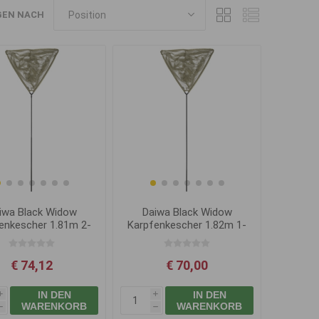
GEN NACH
iwa Black Widow
Daiwa Black Widow
enkescher 1.81m 2-
Karpfenkescher 1.82m 1-
teile
teile
€ 74,12
€ 70,00
IN DEN
IN DEN
i
i
WARENKORB
WARENKORB
h
h