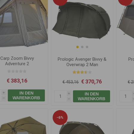
Carp Zoom Bivvy
Prologic Avenger Bivvy &
Pro
Adventure 2
Overwrap 2 Man
€ 383,16
€ 370,76
€ 453,16
€ 2
IN DEN
IN DEN
i
i
WARENKORB
WARENKORB
h
h
-6%