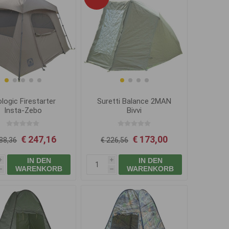
logic Firestarter
Suretti Balance 2MAN
Insta-Zebo
Bivvi
€ 247,16
€ 173,00
88,36
€ 226,56
IN DEN
IN DEN
i
i
WARENKORB
WARENKORB
h
h