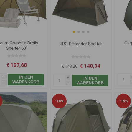
rum Graphite Brolly
Car
JRC Defender Shelter
Shelter 50"
€ 127,68
€ 140,04
€ 148,28
IN DEN
IN DEN
i
i
WARENKORB
WARENKORB
h
h
-18%
-15%