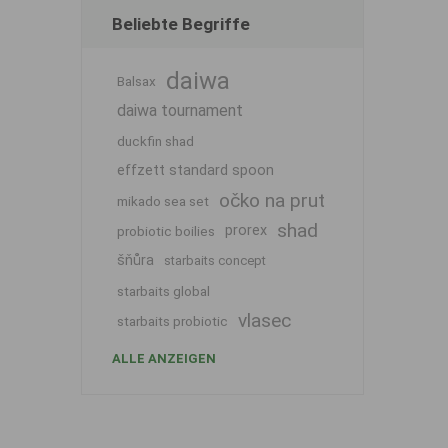
Beliebte Begriffe
daiwa
Balsax
daiwa tournament
duckfin shad
effzett standard spoon
očko na prut
mikado sea set
shad
prorex
probiotic boilies
šňůra
starbaits concept
starbaits global
vlasec
starbaits probiotic
ALLE ANZEIGEN