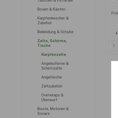
Taschen & Futterale
Boxen & Kästen
Pro
Karpfenkescher &
Zubehör
Bekleidung & Schuhe
€
Zelte, Schirme,
Tische
Karpfenzelte
Angelschirme &
Schirmzelte
Angeltische
Zeltzubehör
Overwraps &
Überwurf
Boote, Motoren &
Sonars