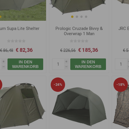
um Supa Lite Shelter
Prologic Cruzade Bivvy &
JRC 
Overwrap 1 Man
€ 82,36
€ 185,36
€ 86,48
€ 226,56
€ 5
IN DEN
IN DEN
i
i
WARENKORB
WARENKORB
h
h
-24%
-18%