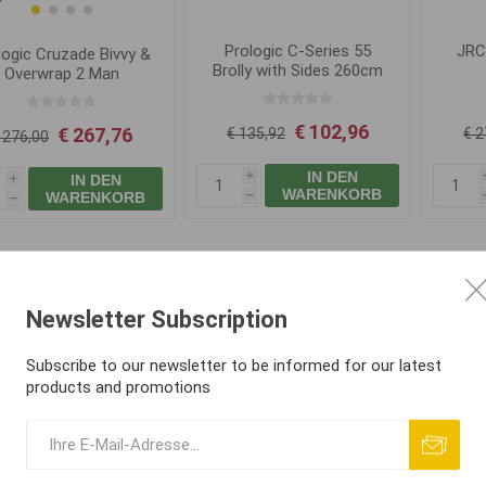
Prologic C-Series 55
JRC
logic Cruzade Bivvy &
Brolly with Sides 260cm
Overwrap 2 Man
€ 102,96
€ 267,76
€ 135,92
€ 2
 276,00
IN DEN
IN DEN
i
i
WARENKORB
WARENKORB
h
h
Newsletter Subscription
Subscribe to our newsletter to be informed for our latest
products and promotions