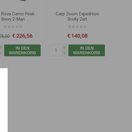
 Rova Camo Peak
Carp Zoom Expedition
Bivvy 2-Man
Brolly Zelt
€ 226,56
€ 140,08
76,00
IN DEN
IN DEN
i
i
WARENKORB
WARENKORB
h
h