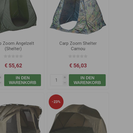
p Zoom Angelzelt
Carp Zoom Shelter
(Shelter)
Camou
€ 55,62
€ 56,03
IN DEN
IN DEN
i
i
WARENKORB
WARENKORB
h
h
-23%