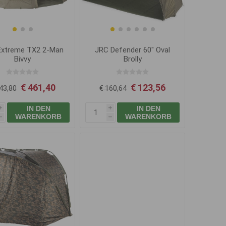
JRC Defender 60'' Oval
Extreme TX2 2-Man
Brolly
Bivvy
€ 123,56
€ 461,40
€ 160,64
43,80
IN DEN
IN DEN
i
i
WARENKORB
WARENKORB
h
h