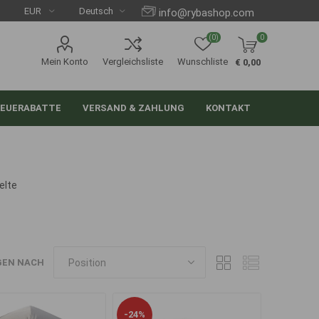
info@rybashop.com
(0)
0
Mein Konto
Vergleichsliste
Wunschliste
€ 0,00
EUERABATTE
VERSAND & ZAHLUNG
KONTAKT
elte
GEN NACH
-24%