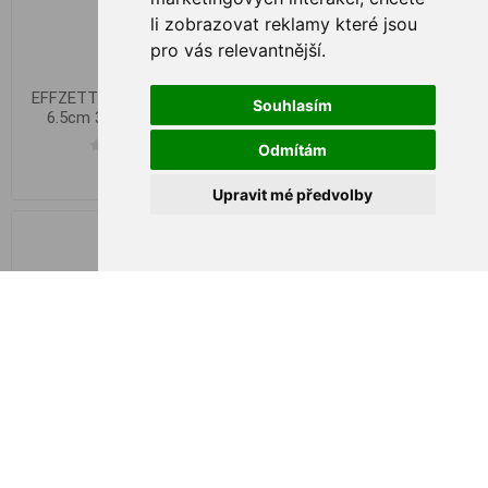
li zobrazovat reklamy které jsou
pro vás relevantnější
.
EFFZETT Standard Spoon
EFFZETT Standard Spoon
Souhlasím
6.5cm 30g Silver/Gold
8.0cm 45g Silver/Gold
Odmítám
€ 4,61
€ 5,89
Upravit mé předvolby
Plandavka Black Cat Battle
River Měděná 9cm 85g