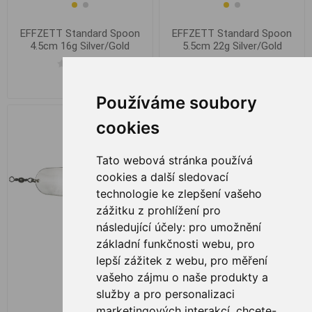
EFFZETT Standard Spoon
EFFZETT Standard Spoon
4.5cm 16g Silver/Gold
5.5cm 22g Silver/Gold
€ 3,67
€ 2,93
Používáme soubory
cookies
Tato webová stránka používá
cookies a další sledovací
technologie ke zlepšení vašeho
zážitku z prohlížení pro
následující účely:
pro umožnění
základní funkčnosti webu
,
pro
lepší zážitek z webu
,
pro měření
vašeho zájmu o naše produkty a
služby a pro personalizaci
marketingových interakcí
,
chcete-