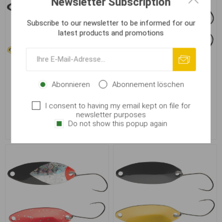
Newsletter Subscription
Subscribe to our newsletter to be informed for our
latest products and promotions
Abonnieren
Abonnement löschen
Cormoran Toro UL6 28mm
Cormoran Toro UL6 28mm
1.8g farbe 22
1.8g farbe 27
I consent to having my email kept on file for
newsletter purposes
Do not show this popup again
€ 3,91
€ 3,91